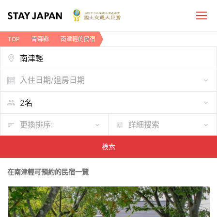
TOP
青森縣
南津輕的民宿
入住日期/退房日期
更換排序:
詳細搜索
検索
在南津輕可預約的民宿一覽