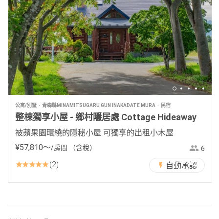
公寓/別墅
青森縣MINAMITSUGARU GUN INAKADATE MURA
民宿
整棟獨享小屋 - 鄉村隱居處 Cottage Hideaway
被蘋果園環繞的隱秘小屋 可獨享的出租小木屋
¥
57
,
810
〜
/房間
（含稅）
6
2
自動承認