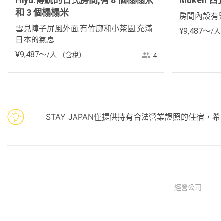
Hiyu:傳統的日式房間,有 8 個榻榻米
Muken 
和 3 個榻榻米
房間內設有
雪見障子屏風外面,有竹廊和小茶園,充滿
¥
9
,
487
〜
/人
日本的氣息
¥
9
,
487
〜
/人
（含稅）
4
STAY JAPAN僅提供持有合法營業證照的住宿
經營公司