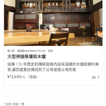
個人房
福島縣NIHOMMATSU SHI
民宿
大型神道祭壇和木爐
這棟 130 年歷史的傳統房屋內設有溫暖的木爐和鄉村美
食,讓您感覺彷彿回到了父母或祖父母的家
¥
12
,
650
/人
（含稅）
7
二本松 地區一覽