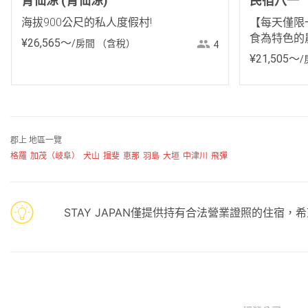
青仙涼 (青仙涼)
民宿八一
海拔900公尺的私人度假村!
【每天僅限
食為特色的
¥
26
,
565
〜
/房間
（含稅）
4
¥
21
,
505
〜
/
郡上 地區一覽
格羅
加茂（岐阜）
犬山
揖斐
恵那
羽島
大垣
中津川
飛彈
STAY JAPAN僅提供持有合法營業證照的住宿