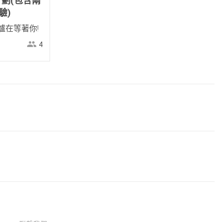
 計劃(包含兩
驗)
爐在等著你!
4