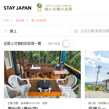
TOP
岐阜縣
郡上的民宿
入住日期/退房日
在郡上可預約的民宿一覽
顯示地圖
公寓/別墅
岐阜縣GUJO SHI
民宿
個人房
岐阜縣GUJ