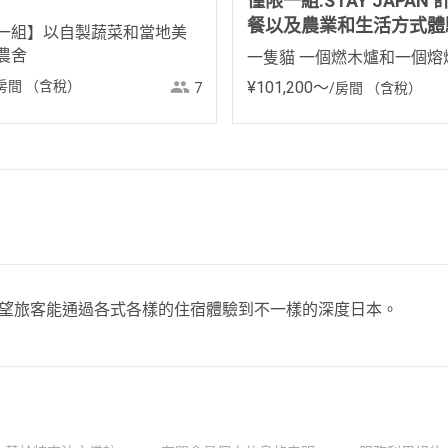
僅限一組:STAY JAPAN
餐以及農業和生活方式體
一組】以自製蔬菜和當地美
農舍
一隻貓 一個燃木爐和一個熔
房間
（含稅）
¥
101
,
200
〜
/房間
（含稅）
7
，希望旅客能通過各式各樣的住宿體驗到不一樣的深度日本。