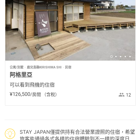
公寓/別墅
鹿兒島縣KIRISHIMA SHI
民宿
阿格里亞
可以看到飛機的住宿
¥
126
,
500
/房間
（含稅）
12
STAY JAPAN僅提供持有合法營業證照的住宿，希望
旅客能通過各式各樣的住宿體驗到不一樣的深度日