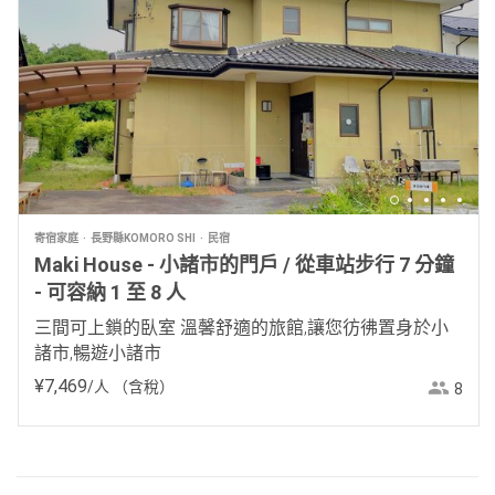
寄宿家庭
長野縣KOMORO SHI
民宿
Maki House - 小諸市的門戶 / 從車站步行 7 分鐘
- 可容納 1 至 8 人
三間可上鎖的臥室 溫馨舒適的旅館,讓您彷彿置身於小
諸市,暢遊小諸市
¥
7
,
469
/人
（含稅）
8