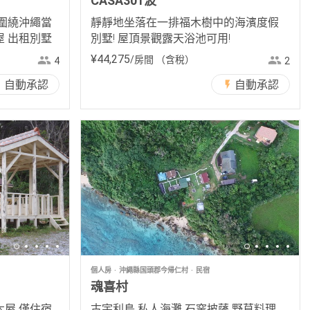
CASA301波
圍繞沖繩當
靜靜地坐落在一排福木樹中的海濱度假
 出租別墅
別墅! 屋頂景觀露天浴池可用!
¥
44
,
275
/房間
（含稅）
4
2
自動承認
自動承認
個人房
沖繩縣国頭郡今帰仁村
民宿
魂喜村
屋 僅住宿
古宇利島 私人海灘 石窯披薩 野草料理