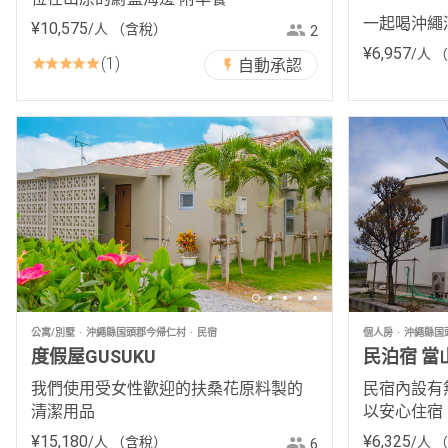
一起喝沖繩
¥
10
,
575
/人
（含稅）
2
¥
6
,
957
/人
（
1
自動承認
公寓/別墅
沖繩縣国頭郡今帰仁村
民宿
個人房
沖繩縣国
度假屋GUSUKU
民泊宿 當
我們使用受女性歡迎的扶桑花原料製的
民宿內設有
清潔用品
以安心住宿
¥
15
,
180
¥
6
,
325
/人
（含稅）
/人
（
6