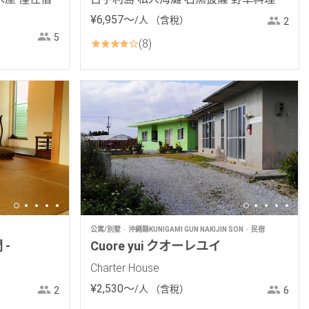
¥
6
,
957
〜
/人
（含稅）
2
5
8
公寓/別墅
沖繩縣KUNIGAMI GUN NAKIJIN SON
民宿
 -
Cuore yui クオーレユイ
Charter House
¥
2
,
530
〜
/人
（含稅）
2
6