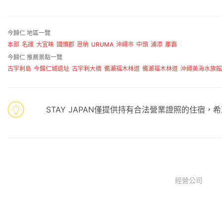
今歸仁 地區一覽
本部
名護
大宜味
國頭郡
恩納
URUMA
沖繩市
中頭
浦添
那霸
今歸仁 推薦景點一覽
古宇利島
今歸仁城遺址
古宇利大橋
備瀨福木林道
備瀨福木林道
沖繩美海水族館
STAY JAPAN僅提供持有合法營業證照的住宿
經營公司