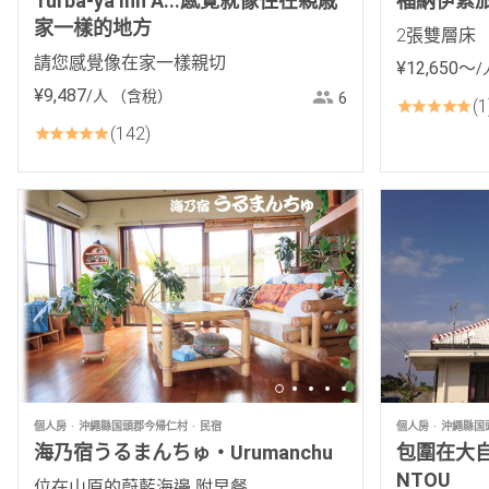
Turba-ya Inn A...感覺就像住在親戚
福納伊索旅館
家一樣的地方
2張雙層床
請您感覺像在家一樣親切
¥
12
,
650
〜
/
¥
9
,
487
/人
（含稅）
6
1
142
個人房
沖繩縣国頭郡今帰仁村
民宿
個人房
沖繩縣国
海乃宿うるまんちゅ・Urumanchu
包圍在大自
NTOU
位在山原的蔚藍海邊 附早餐