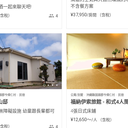
不含餐方案
酒一起來聊天吧!
¥
37
,
950
/房間
（含稅）
含稅）
4
頭郡今帰仁村
民宿
公寓/別墅
沖繩縣国頭郡今帰仁村
民宿
山邸
福納伊索旅館 - 和式4人間
無障礙設施 幼童跟長輩都可
4張日式床鋪
¥
12
,
650
〜
/人
（含稅）
含稅）
4