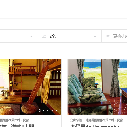
期
更換排序
国頭郡今帰仁村
民宿
公寓/別墅
沖繩縣国頭郡今帰仁村
民宿