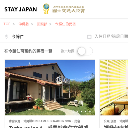
TOP
沖繩縣
國頭郡
今歸仁的民宿
入住日期/退房日
在今歸仁可預約的民宿一覽
顯示地圖
寄宿家庭
沖繩縣KUNIGAMI GUN NAKIJIN SON
民宿
公寓/別墅
沖繩縣