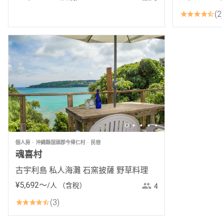
2
個人房
沖繩縣国頭郡今帰仁村
民宿
魂喜村
古宇利島 私人海灘 石窯披薩 野草料理
¥
5
,
692
〜
/人
（含稅）
4
3