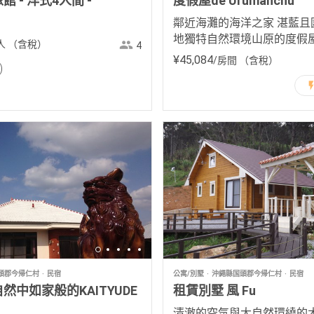
 - 洋式4人間 -
度假屋de Urumanchu
鄰近海灘的海洋之家 湛藍且
地獨特自然環境山原的度假屋
人
（含稅）
4
¥
45
,
084
/房間
（含稅）
頭郡今帰仁村
民宿
公寓/別墅
沖繩縣国頭郡今帰仁村
民宿
然中如家般的KAITYUDE
租賃別墅 風 Fu
清澈的空気與大自然環繞的木