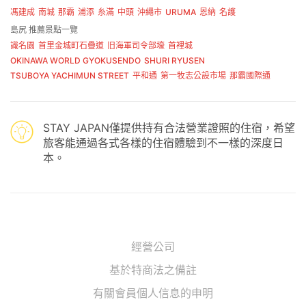
馮建成
南城
那霸
浦添
糸滿
中頭
沖繩市
URUMA
恩納
名護
島尻 推薦景點一覽
識名園
首里金城町石疊道
旧海軍司令部壕
首裡城
OKINAWA WORLD GYOKUSENDO
SHURI RYUSEN
TSUBOYA YACHIMUN STREET
平和通
第一牧志公設市場
那霸國際通
STAY JAPAN僅提供持有合法營業證照的住宿，希望
旅客能通過各式各樣的住宿體驗到不一樣的深度日
本。
經營公司
基於特商法之備註
有關會員個人信息的申明