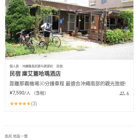
個人房
沖繩縣島尻郡与那原町
民宿
民宿 庫艾蓋哈瑪酒店
距離那霸機場30分鐘車程 最適合沖繩南部的觀光旅遊!
¥
7
,
590
/人
（含稅）
6
3
島尻 地區一覽