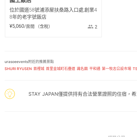
國王飯店
位於國道58號浦添屋扶桑路入口處,創業4
8年的老字號飯店
¥
5
,
060
/房間
（含稅）
2
urasoeevents附近的推薦景點
SHURI RYUSEN
首裡城
首里金城町石疊道
識名園
平和通
第一牧志公設市場
T
STAY JAPAN僅提供持有合法營業證照的住宿