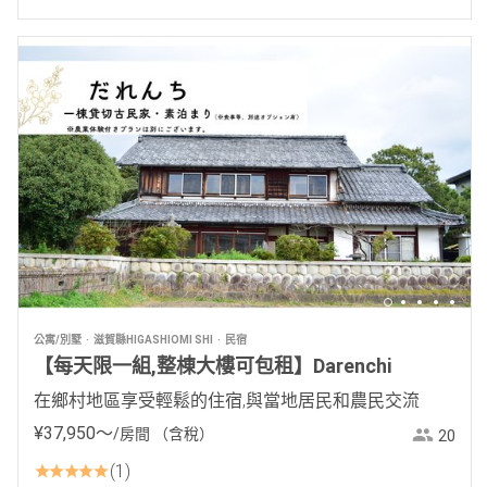
公寓/別墅
滋賀縣HIGASHIOMI SHI
民宿
【每天限一組,整棟大樓可包租】Darenchi
在鄉村地區享受輕鬆的住宿,與當地居民和農民交流
¥
37
,
950
〜
/房間
（含稅）
20
1