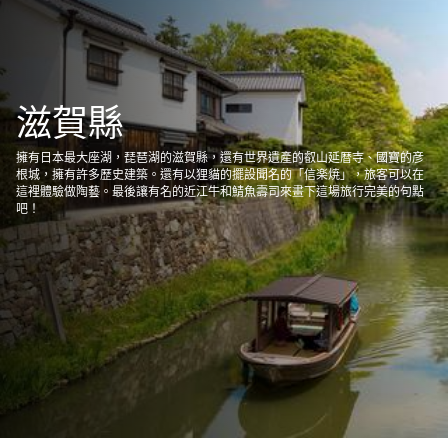
滋賀縣
擁有日本最大座湖，琵琶湖的滋賀縣，還有世界遺產的叡山延暦寺、國寶的彦
根城，擁有許多歷史建築。還有以狸貓的擺設聞名的「信楽焼」，旅客可以在
這裡體驗做陶藝。最後讓有名的近江牛和鯖魚壽司來畫下這場旅行完美的句點
吧！