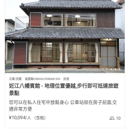
公寓/別墅
滋賀縣OMIHACHIMAN SHI
民宿
近江八幡賓館 - 地理位置優越,步行即可抵達旅遊
景點
您可以在私人住宅中放鬆身心 公車站就在房子前面,交
通非常方便
¥
10
,
094
/人
（含稅）
10