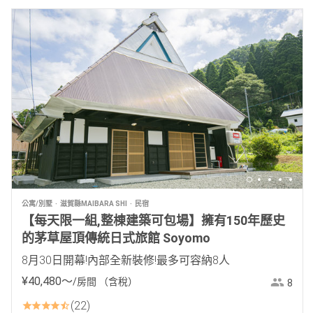
公寓/別墅
滋賀縣MAIBARA SHI
民宿
【每天限一組,整棟建築可包場】擁有150年歷史
的茅草屋頂傳統日式旅館 Soyomo
8月30日開幕!內部全新裝修!最多可容納8人
¥
40
,
480
〜
/房間
（含稅）
8
22