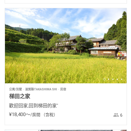
公寓/別墅
滋賀縣TAKASHIMA SHI
民宿
梯田之家
歡迎回家,回到梯田的家"
¥
18
,
400
〜
/房間
（含稅）
6