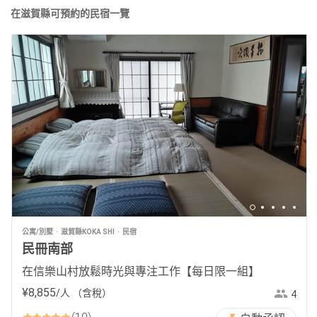
在滋賀縣可預約的民宿一覽
公寓/別墅
滋賀縣KOKA SHI
民宿
民冊南部
在信樂山村放鬆時光與專注工作【每日限一組】
¥
8
,
855
/人
（含稅）
4