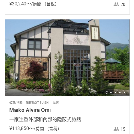
¥
20
,
240
〜
/房間
（含稅）
20
公寓/別墅
滋賀縣OTSU SHI
民宿
Maiko Alvira Omi
一家注重外部和內部的隱蔽式旅館
¥
113
,
850
〜
/房間
（含稅）
15