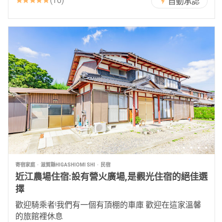
10
自動承認
寄宿家庭
滋賀縣HIGASHIOMI SHI
民宿
近江農場住宿:設有營火廣場,是觀光住宿的絕佳選
擇
歡迎騎乘者!我們有一個有頂棚的車庫 歡迎在這家溫馨
的旅館裡休息