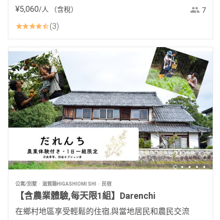
¥
5
,
060
/人
（含稅）
7
3
公寓/別墅
滋賀縣HIGASHIOMI SHI
民宿
【含農業體驗,每天限1組】Darenchi
在鄉村地區享受輕鬆的住宿,與當地居民和農民交流