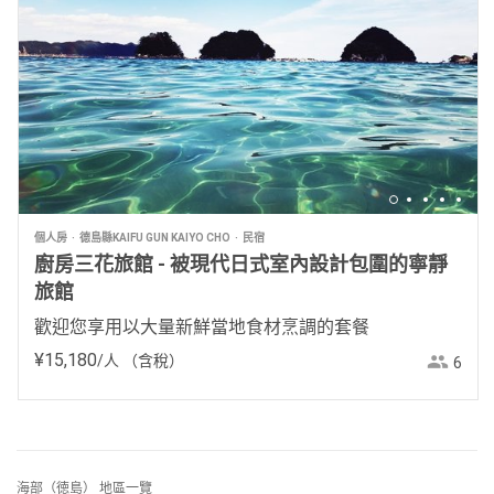
個人房
德島縣KAIFU GUN KAIYO CHO
民宿
廚房三花旅館 - 被現代日式室內設計包圍的寧靜
旅館
歡迎您享用以大量新鮮當地食材烹調的套餐
¥
15
,
180
/人
（含稅）
6
海部（徳島） 地區一覽