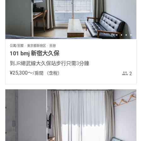
公寓/別墅
東京都新宿区
民宿
101 bmj 新宿大久保
到JR總武線大久保站步行只需3分鐘
¥
25
,
300
〜
/房間
（含稅）
2