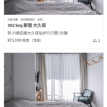
公寓/別墅
東京都新宿区
民宿
302 bmj 新宿 大久保
到JR總武線大久保站步行只需3分鐘
¥
25
,
300
/房間
（含稅）
2