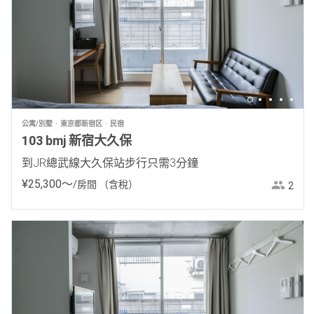
公寓/別墅
東京都新宿区
民宿
103 bmj 新宿大久保
到JR總武線大久保站步行只需3分鐘
¥
25
,
300
〜
/房間
（含稅）
2