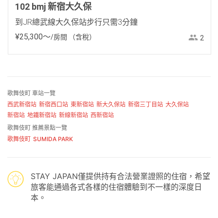
102 bmj 新宿大久保
到JR總武線大久保站步行只需3分鐘
¥
25
,
300
〜
/房間
（含稅）
2
歌舞伎町 車站一覽
西武新宿站
新宿西口站
東新宿站
新大久保站
新宿三丁目站
大久保站
新宿站
地鐵新宿站
新線新宿站
西新宿站
歌舞伎町 推薦景點一覽
歌舞伎町
SUMIDA PARK
STAY JAPAN僅提供持有合法營業證照的住宿，希望
旅客能通過各式各樣的住宿體驗到不一樣的深度日
本。