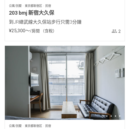
公寓/別墅
東京都新宿区
民宿
203 bmj 新宿大久保
到JR總武線大久保站步行只需3分鐘
¥
25
,
300
〜
/房間
（含稅）
2
公寓/別墅
東京都新宿区
民宿