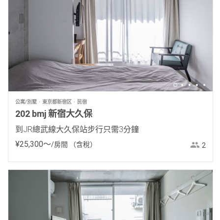
公寓/別墅
東京都新宿区
民宿
202 bmj 新宿大久保
到JR總武線大久保站步行只需3分鐘
¥
25
,
300
〜
/房間
（含稅）
2