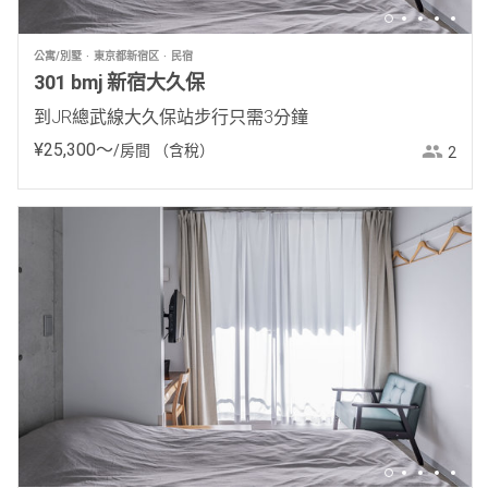
公寓/別墅
東京都新宿区
民宿
301 bmj 新宿大久保
到JR總武線大久保站步行只需3分鐘
¥
25
,
300
〜
/房間
（含稅）
2