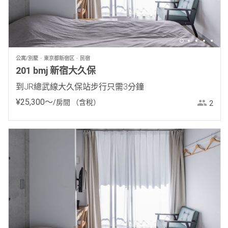
公寓/別墅
東京都新宿区
民宿
201 bmj 新宿大久保
到JR總武線大久保站步行只需3分鐘
¥
25
,
300
〜
/房間
（含稅）
2