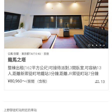
公寓/別墅
東京都TAITO KU
民宿
龍馬之塔
整棟出租(162平方公尺)可接待派對,3間臥室,可容納13
人,距離新禦徒町地鐵站3分鐘,距離JR禦徒町站7分鐘
¥
80
,
960
〜
/房間
（含稅）
13
上野御徒町站附近的車站