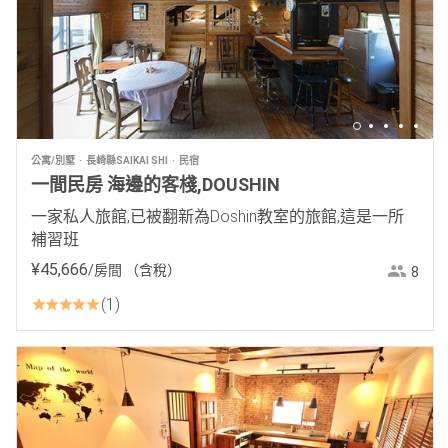
公寓/別墅
長崎縣SAIKAI SHI
民宿
一間民房 海邊的客棧,DOUSHIN
一家私人旅館,已被翻新為Doshin教室的旅館,這是一所
補習班
¥
45
,
666
/房間
（含稅）
8
1