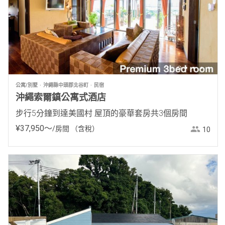
公寓/別墅
沖繩縣中頭郡北谷町
民宿
沖繩索爾鎮公寓式酒店
步行5分鐘到達美國村 屋頂的豪華套房共3個房間
¥
37
,
950
〜
/房間
（含稅）
10