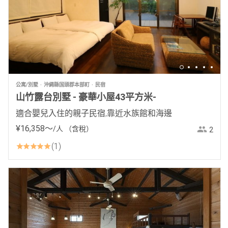
公寓/別墅
沖繩縣国頭郡本部町
民宿
山竹露台別墅 - 豪華小屋43平方米-
適合嬰兒入住的親子民宿,靠近水族館和海邊
¥
16
,
358
〜
/人
（含稅）
2
1