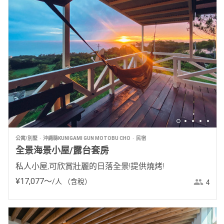
公寓/別墅
沖繩縣KUNIGAMI GUN MOTOBU CHO
民宿
全景海景小屋/露台套房
私人小屋,可欣賞壯麗的日落全景!提供燒烤!
¥
17
,
077
〜
/人
（含稅）
4