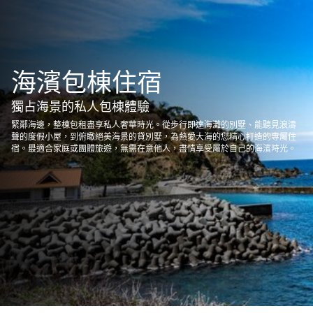
海濱包棟住宿
獨占海景的私人包棟體驗
緊鄰海邊，整棟包租盡享私人奢華時光。從步行即達海灘的別墅、能聽見浪濤
聲的度假小屋，到俯瞰絕美海景的貸別墅，為熱愛大海的您精心打造的專屬住
宿。最適合家庭或團體旅遊，無需在意他人，盡情享受屬於自己的海濱時光。