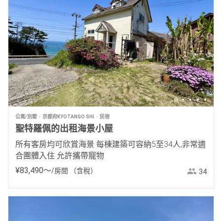
公寓/別墅
京都府KYOTANGO SHI
民宿
聖特羅佩的出租海景小屋
所有客房均可欣賞海景 每棟建築可容納5至34人,非常適
合團體入住 允許攜帶寵物
¥
83
,
490
〜
/房間
（含稅）
34