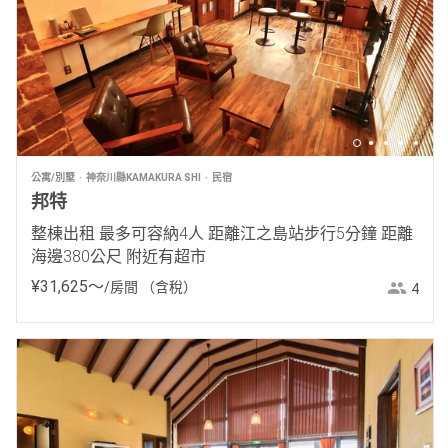
公寓/別墅
神奈川縣KAMAKURA SHI
民宿
邦特
整棟出租 最多可容納4人 距離江之島站步行5分鐘 距離
海邊380公尺 附近有超市
¥
31
,
625
〜
/房間
（含稅）
4