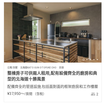
公寓/別墅
北海道KATO GUN OTOFUKE CHO
民宿
整棟房子可供兩人租用,配有設備齊全的廚房和典
型的北海道十勝風景
配備齊全的管道設施,包括面對面的框架廚房和工作樓層
¥
37
,
950
〜
/房間
（含稅）
2