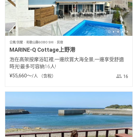
公寓/別墅
和歌山縣GOBO SHI
民宿
MARINE-Q Cottage上野港
泡在高架按摩浴缸裡,一邊欣賞大海全景,一邊享受舒適
時光!最多可容納16人!
¥
55
,
660
〜
/人
（含稅）
16