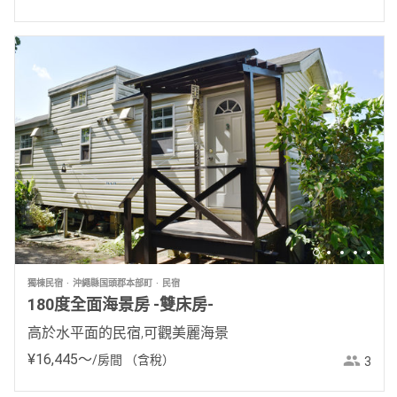
獨棟民宿
沖繩縣国頭郡本部町
民宿
180度全面海景房 -雙床房-
高於水平面的民宿,可觀美麗海景
¥
16
,
445
〜
/房間
（含稅）
3