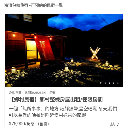
海濱包棟住宿 -可預約的民宿一覧
公寓/別墅
德島縣ANAN SHI
民宿
【鄉村民宿】鄉村整棟房屋出租/僅限房間
一個「無所事事」的地方 寂靜無聲,星空璀璨 冬天,我們
引以為傲的晚餐是附近漁村送來的龍蝦
¥
75
,
900
/房間
（含稅）
7