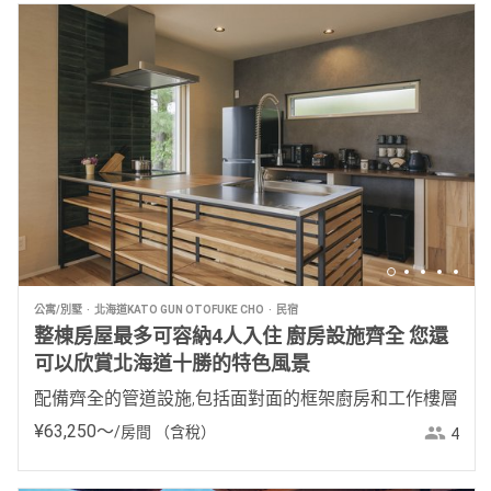
公寓/別墅
北海道KATO GUN OTOFUKE CHO
民宿
整棟房屋最多可容納4人入住 廚房設施齊全 您還
可以欣賞北海道十勝的特色風景
配備齊全的管道設施,包括面對面的框架廚房和工作樓層
¥
63
,
250
〜
/房間
（含稅）
4