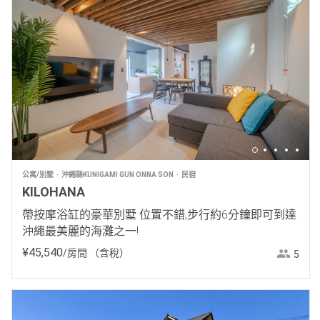
公寓/別墅
沖繩縣KUNIGAMI GUN ONNA SON
民宿
KILOHANA
帶按摩浴缸的豪華別墅 位置不錯,步行約6分鐘即可到達
沖繩最美麗的海灘之一!
¥
45
,
540
/房間
（含稅）
5