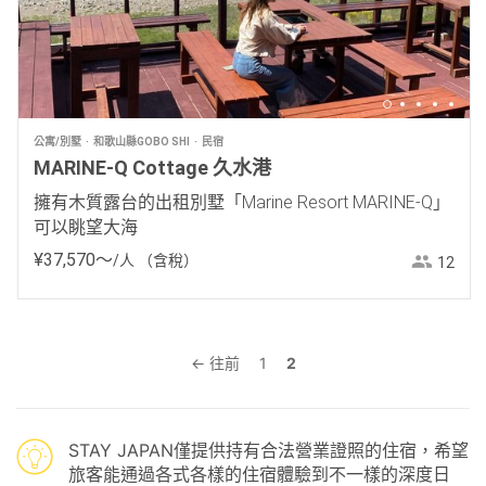
公寓/別墅
和歌山縣GOBO SHI
民宿
MARINE-Q Cottage 久水港
擁有木質露台的出租別墅「Marine Resort MARINE-Q」
可以眺望大海
¥
37
,
570
〜
/人
（含稅）
12
← 往前
1
2
STAY JAPAN僅提供持有合法營業證照的住宿，希望
旅客能通過各式各樣的住宿體驗到不一樣的深度日