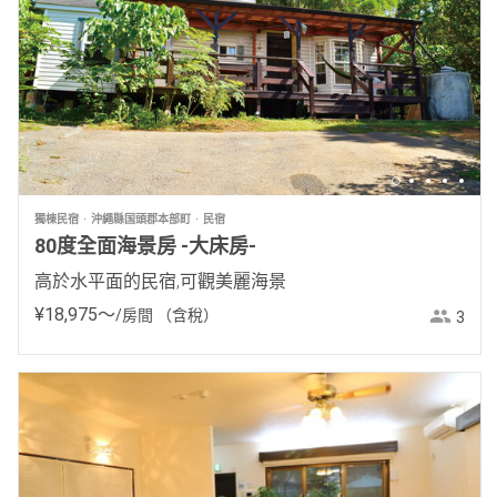
獨棟民宿
沖繩縣国頭郡本部町
民宿
80度全面海景房 -大床房-
高於水平面的民宿,可觀美麗海景
¥
18
,
975
〜
/房間
（含稅）
3