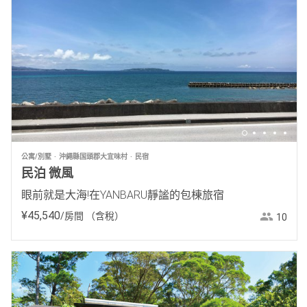
公寓/別墅
沖繩縣国頭郡大宜味村
民宿
民泊 微風
眼前就是大海!在YANBARU靜謐的包棟旅宿
¥
45
,
540
/房間
（含稅）
10