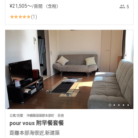
¥
21
,
505
〜
/房間
（含稅）
5
1
公寓/別墅
沖繩縣国頭郡本部町
民宿
pour vous 附早餐套餐
距離本部海很近,新建築