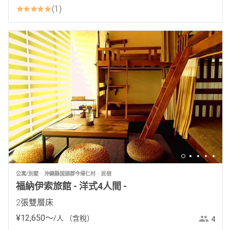
1
公寓/別墅
沖繩縣国頭郡今帰仁村
民宿
福納伊索旅館 - 洋式4人間 -
2張雙層床
¥
12
,
650
〜
/人
（含稅）
4