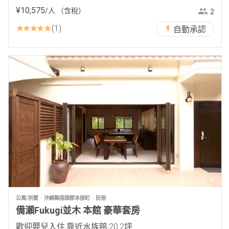
¥
10
,
575
/人
（含稅）
2
1
自動承認
公寓/別墅
沖繩縣国頭郡本部町
民宿
備瀬Fukugi並木 本館 豪華套房
歡迎嬰兒入住,靠近水族館,20.2坪