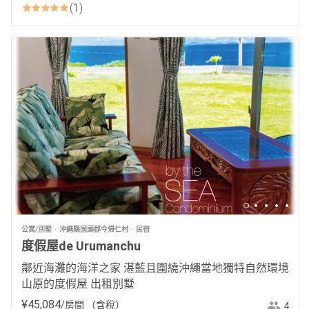
1
公寓/別墅
沖繩縣国頭郡今帰仁村
民宿
度假屋de Urumanchu
鄰近海灘的海洋之家 湛藍且圍繞沖繩當地獨特自然環境
山原的度假屋 出租別墅
¥
45
,
084
/房間
（含稅）
4