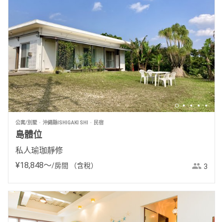
公寓/別墅
沖繩縣ISHIGAKI SHI
民宿
島體位
私人瑜珈靜修
¥
18
,
848
〜
/房間
（含稅）
3