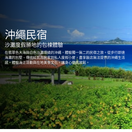
沖繩民宿
沙灘度假勝地的包棟體驗
在翡翠色大海與白色沙灘環繞的沖繩，體驗獨一無二的民宿之旅。從步行即達
海灘的別墅、傳統紅瓦古民家到私人度假小屋，盡享飯店無法提供的沖繩生活
感。體驗海上活動與在地美食文化，讓身心徹底放鬆。