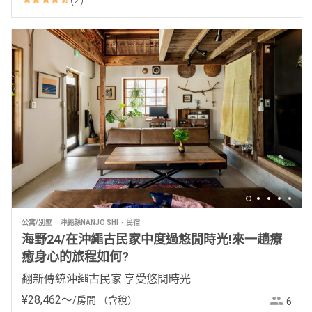
公寓/別墅
沖繩縣NANJO SHI
民宿
海野24/在沖繩古民家中度過悠閒時光!來一趟療
癒身心的旅程如何?
翻新傳統沖繩古民家!享受悠閒時光
¥
28
,
462
〜
/房間
（含稅）
6