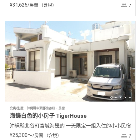
¥
31
,
625
/房間
（含稅）
7
公寓/別墅
沖繩縣中頭郡北谷町
民宿
海邊白色的小房子 TigerHouse
沖縄縣北谷町宮城海邊的 一天限定一組入住的小小民宿
¥
25
,
300
〜
/房間
（含稅）
7