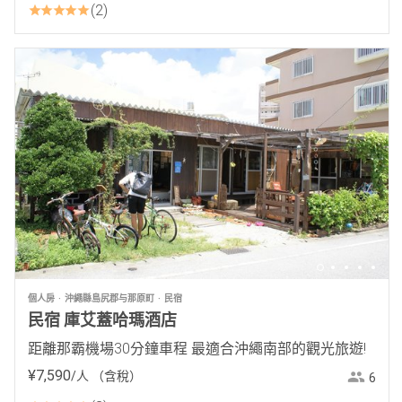
2
個人房
沖繩縣島尻郡与那原町
民宿
民宿 庫艾蓋哈瑪酒店
距離那霸機場30分鐘車程 最適合沖繩南部的觀光旅遊!
¥
7
,
590
/人
（含稅）
6