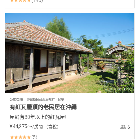
143
公寓/別墅
沖繩縣国頭郡本部町
民宿
有紅瓦屋頂的老民居在沖繩
屋齡有80年以上的紅瓦屋!
¥
44
,
275
〜
/房間
（含稅）
6
5