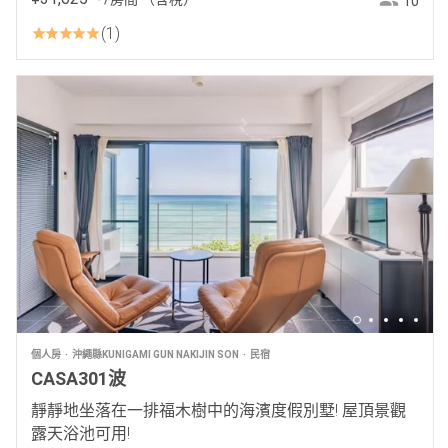
10
1
個人房
沖繩縣KUNIGAMI GUN NAKIJIN SON
民宿
CASA301波
靜靜地坐落在一排福木樹中的海濱度假別墅! 屋頂景觀
露天浴池可用!