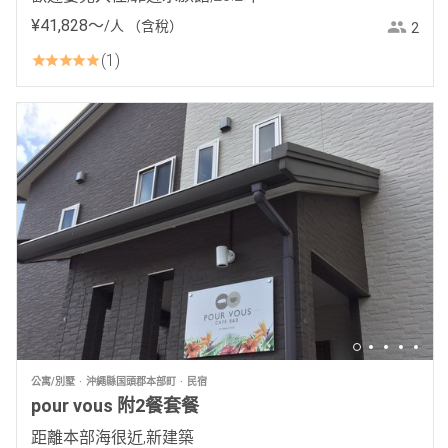
¥
41
,
828
〜
/人
（含稅）
2
1
公寓/別墅
沖繩縣国頭郡本部町
民宿
pour vous 附2餐套餐
距離本部海很近,新建築