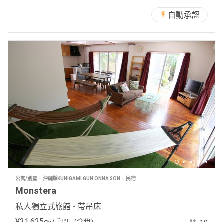
自動承認
公寓/別墅
沖繩縣KUNIGAMI GUN ONNA SON
民宿
Monstera
私人獨立式旅館 - 帶吊床
¥
31
,
625
〜
/房間
（含稅）