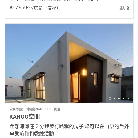
¥
37
,
950
〜
/房間
（含稅）
8
公寓/別墅
沖繩縣NAGO SHI
民宿
KAHOO空間
距離海灘僅 2 分鐘步行路程的房子,您可以在山原的戶外
享受瑜伽和教練活動