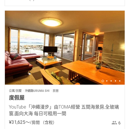
公寓/別墅
沖繩縣URUMA SHI
民宿
度假屋
YouTube「沖繩漫步」由TOMA經營 五間海景房,全玻璃
窗,面向大海 每日可租用一間
¥
31
,
625
〜
/房間
（含稅）
6