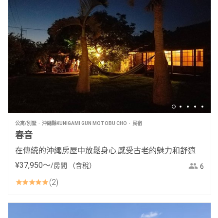
公寓/別墅
沖繩縣KUNIGAMI GUN MOTOBU CHO
民宿
春音
在傳統的沖繩房屋中放鬆身心,感受古老的魅力和舒適
¥
37
,
950
〜
/房間
（含稅）
6
2