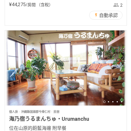
¥
44
,
275
/房間
（含稅）
2
自動承認
個人房
沖繩縣国頭郡今帰仁村
民宿
海乃宿うるまんちゅ・Urumanchu
位在山原的蔚藍海邊 附早餐