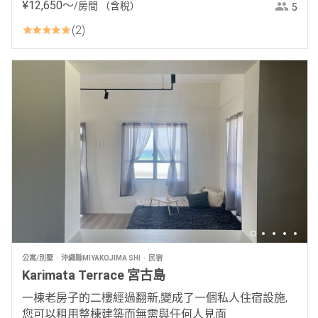
¥
12
,
650
〜
/房間
（含稅）
5
2
公寓/別墅
沖繩縣MIYAKOJIMA SHI
民宿
Karimata Terrace 宮古島
一棟老房子的二樓經過翻新,變成了一個私人住宿設施,
您可以租用整棟建築而無需與任何人見面