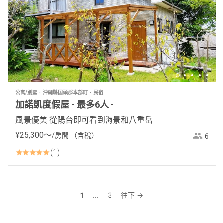
公寓/別墅
沖繩縣国頭郡本部町
民宿
加諾凱度假屋 - 最多6人 -
風景優美 從陽台即可看到海景和八重岳
¥
25
,
300
〜
/房間
（含稅）
6
1
1
...
3
往下 →