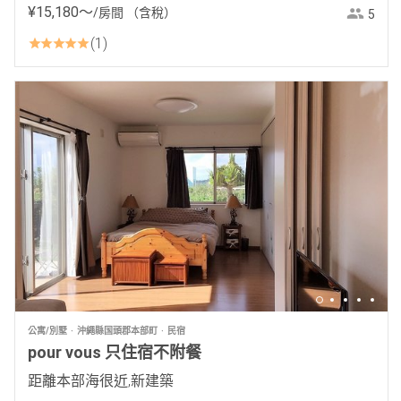
¥
15
,
180
〜
/房間
（含稅）
5
1
公寓/別墅
沖繩縣国頭郡本部町
民宿
pour vous 只住宿不附餐
距離本部海很近,新建築