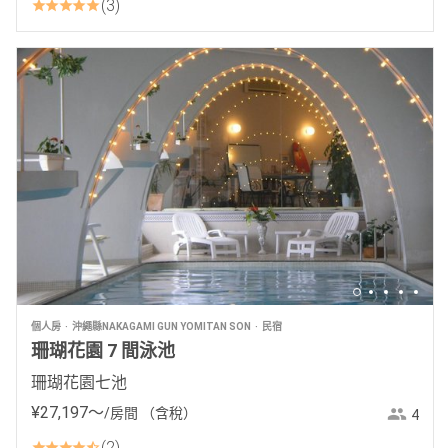
3
個人房
沖繩縣NAKAGAMI GUN YOMITAN SON
民宿
珊瑚花園 7 間泳池
珊瑚花園七池
¥
27
,
197
〜
/房間
（含稅）
4
2