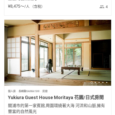
¥
8
,
475
〜
/人
（含稅）
4
個人房
長崎縣SAIKAI SHI
民宿
Yukiura Guest House Moritaya 花園/日式房間
關浦市的第一家賓館,周圍環繞著大海 河流和山脈,擁有
豐富的自然風光