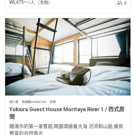
¥
8
,
475
〜
/人
（含稅）
4
個人房
長崎縣SAIKAI SHI
民宿
Yukiura Guest House Moritaya River 1 / 西式房
間
關浦市的第一家賓館,周圍環繞著大海 河流和山脈,擁有
豐富的自然風光