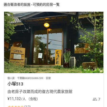
適合衝浪者的設施 -可預約的民宿一覧
個人房
千葉縣KAMOGAWA SHI
民宿
小塚513
由老房子改建而成的復古現代農家旅館
¥
11
,
132
/人
（含稅）
7