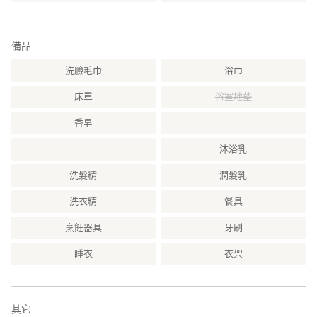
備品
洗臉毛巾
浴巾
床單
浴室地墊
香皂
沐浴乳
洗髮精
潤髮乳
洗衣精
餐具
烹飪器具
牙刷
睡衣
衣架
其它