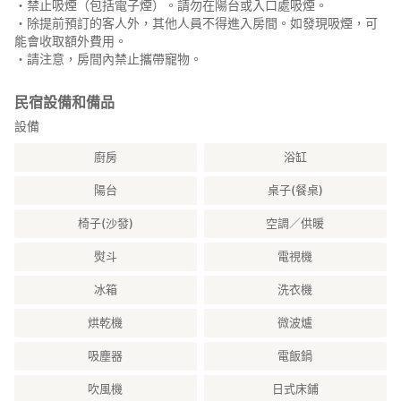
・禁止吸煙（包括電子煙）。請勿在陽台或入口處吸煙。
・除提前預訂的客人外，其他人員不得進入房間。如發現吸煙，可
能會收取額外費用。
・請注意，房間內禁止攜帶寵物。
民宿設備和備品
設備
廚房
浴缸
陽台
桌子(餐桌)
椅子(沙發)
空調／供暖
熨斗
電視機
冰箱
洗衣機
烘乾機
微波爐
吸塵器
電飯鍋
吹風機
日式床鋪