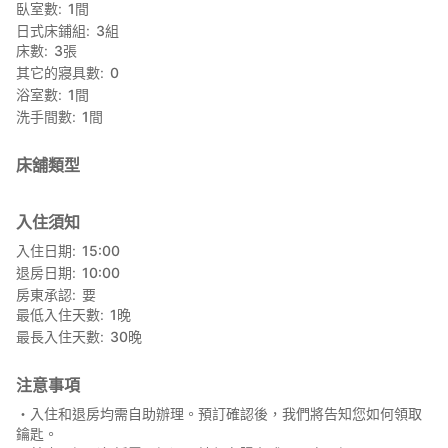
臥室數
1
間
日式床鋪組
3
組
床數
3
張
其它的寢具數
0
浴室數
1
間
洗手間數
1
間
床舖類型
入住須知
入住日期
15:00
退房日期
10:00
房東承認
要
最低入住天數
1
晚
最長入住天數
30
晚
注意事項
・入住和退房均需自助辦理。預訂確認後，我們將告知您如何領取
鑰匙。