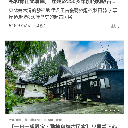
宅和青花瓷倉庫,一座建於350多年前的超級古老
房屋
東北鈴木清的發祥地 伊凡里古瓷蕎麥麵杯,秋田縣,茅草
屋頂,超過350年歷史的超古民居
¥
18
,
975
/人
（含稅）
7
公寓/別墅
秋田縣SEMBOKU SHI
民宿
【一日一組限定・整棟包棟古民家】只要靜下心