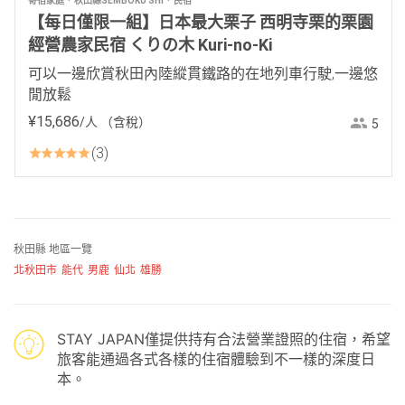
寄宿家庭
秋田縣SEMBOKU SHI
民宿
【每日僅限一組】日本最大栗子 西明寺栗的栗園
經營農家民宿 くりの木 Kuri-no-Ki
可以一邊欣賞秋田內陸縱貫鐵路的在地列車行駛,一邊悠
閒放鬆
¥
15
,
686
/人
（含稅）
5
3
秋田縣 地區一覽
北秋田市
能代
男鹿
仙北
雄勝
STAY JAPAN僅提供持有合法營業證照的住宿，希望
旅客能通過各式各樣的住宿體驗到不一樣的深度日
本。