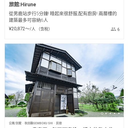
旅館:Hirune
從男鹿站步行5分鐘! 睡起來很舒服,配有廚房! 兩層樓的
建築最多可容納6人
¥
20
,
872
〜
/人
（含稅）
6
公寓/別墅
秋田縣SEMBOKU SHI
民宿