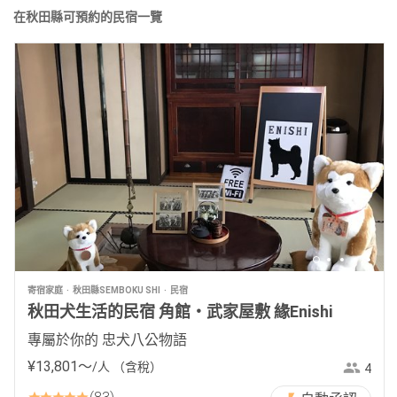
在秋田縣可預約的民宿一覽
寄宿家庭
秋田縣SEMBOKU SHI
民宿
秋田犬生活的民宿 角館・武家屋敷 緣Enishi
專屬於你的 忠犬八公物語
¥
13
,
801
〜
/人
（含稅）
4