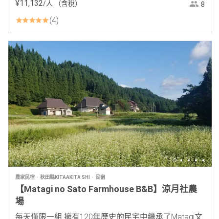
¥
11
,
132
/人
（含稅）
8
4
農家民宿
秋田縣KITAAKITA SHI
民宿
【Matagi no Sato Farmhouse B&B】涼月社農
場
每天僅限一組 擁有120年歷史的民宅中繼承了Matagi文