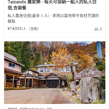
Taizando 農家樂 - 每天可容納一組人的私人住
宿,含兩餐
私人農舍住宿(最多 5 人) - 享用以當地時令食材烹調的
餐點
¥
14
,
935
/人
（含稅）
5