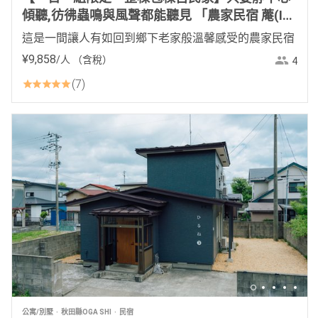
傾聽,彷彿蟲鳴與風聲都能聽見 「農家民宿 蓭(Ior
i)」
這是一間讓人有如回到鄉下老家般溫馨感受的農家民宿
¥
9
,
858
/人
（含稅）
4
7
公寓/別墅
秋田縣OGA SHI
民宿