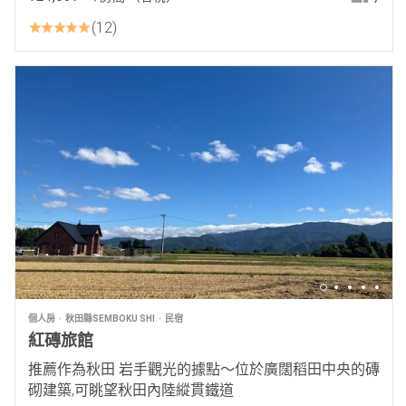
12
個人房
秋田縣SEMBOKU SHI
民宿
紅磚旅館
推薦作為秋田 岩手觀光的據點～位於廣闊稻田中央的磚
砌建築,可眺望秋田內陸縱貫鐵道