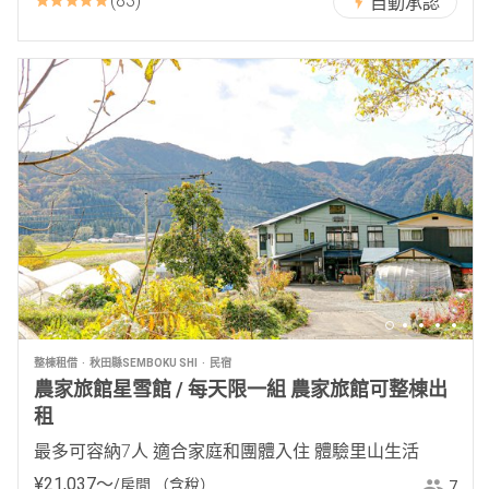
83
自動承認
整棟租借
秋田縣SEMBOKU SHI
民宿
農家旅館星雪館 / 每天限一組 農家旅館可整棟出
租
最多可容納7人 適合家庭和團體入住 體驗里山生活
¥
21
,
037
〜
/房間
（含稅）
7