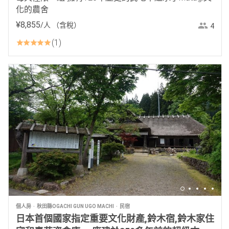
化的農舍
¥
8
,
855
/人
（含稅）
4
1
個人房
秋田縣OGACHI GUN UGO MACHI
民宿
日本首個國家指定重要文化財產,鈴木宿,鈴木家住