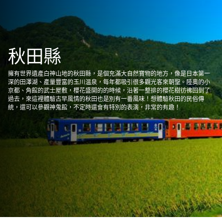
秋田縣
擁有世界遺產白神山地的秋田縣，是個充滿大自然寶物的地方，像是日本第一
深的田澤湖、產量豐富的玉川温泉，每年都吸引很多觀光客來朝聖。陸奥的小
京都、角館的武士屋敷，櫻花盛開的的時候，沿著一整排的櫻花樹彷彿回到了
過去，來這裡體驗古早風情的秋田也是別有一番風味！想體驗秋田的民俗傳
統，還可以參觀神鬼館，不定時還會有特別的表演，非常的有趣！