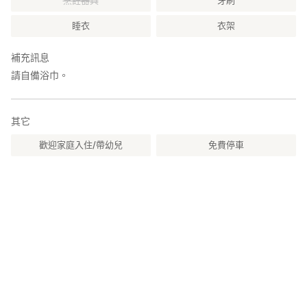
烹飪器具
牙刷
睡衣
衣架
補充訊息
請自備浴巾。
其它
歡迎家庭入住/帶幼兒
免費停車