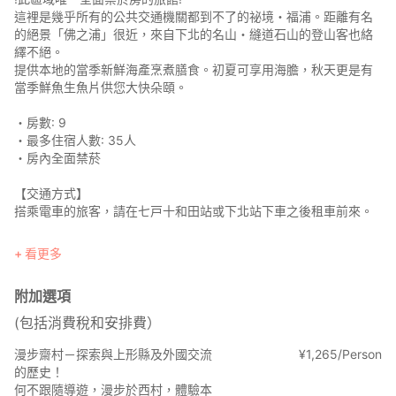
這裡是幾乎所有的公共交通機關都到不了的祕境・福浦。距離有名
的絕景「佛之浦」很近，來自下北的名山・縫道石山的登山客也絡
繹不絕。
提供本地的當季新鮮海產烹煮膳食。初夏可享用海膽，秋天更是有
當季鮮魚生魚片供您大快朵頤。
・房數: 9
・最多住宿人數: 35人
・房內全面禁菸
【交通方式】
搭乘電車的旅客，請在七戸十和田站或下北站下車之後租車前來。
・有免費停車場
看更多
・不提供車站接送服務
附加選項
【觀光】
・開車到佛之浦只要10分鐘
(包括消費稅和安排費）
是代表下北半島的觀光勝地。
漫步齋村－探索與上形縣及外國交流
¥
1
,
265/Person
的歷史！
何不跟隨導遊，漫步於西村，體驗本