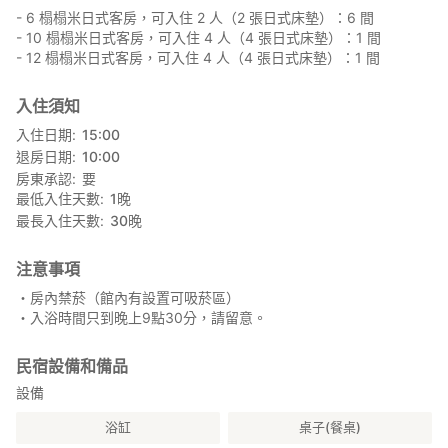
- 6 榻榻米日式客房，可入住 2 人（2 張日式床墊）：6 間
- 10 榻榻米日式客房，可入住 4 人（4 張日式床墊）：1 間
- 12 榻榻米日式客房，可入住 4 人（4 張日式床墊）：1 間
入住須知
入住日期
15:00
退房日期
10:00
房東承認
要
最低入住天數
1
晚
最長入住天數
30
晚
注意事項
・房內禁菸（館內有設置可吸菸區）
・入浴時間只到晚上9點30分，請留意。
民宿設備和備品
設備
浴缸
桌子(餐桌)