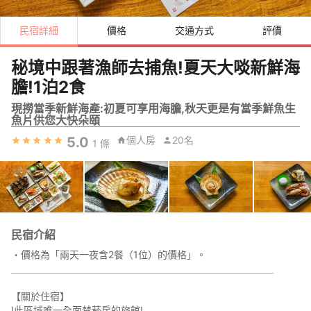
民宿詳細
價格
交通方式
評價
秘境中跟著漁師去捕魚!夏天大啖新鮮海
膽!1泊2食
現撈當季新鮮海產:初夏可享用海膽,秋天更是有當季鮮魚生
魚片供您大快朵頤
5.0
個人房
20名
1
條
民宿介紹
・價格為「兩天一夜含2餐（1位）的價格」。
＿＿＿＿＿＿＿＿＿＿＿＿＿＿＿＿＿＿＿＿＿＿＿＿＿＿＿
【關於住宿】
!此區域唯一全面禁菸房的旅館!