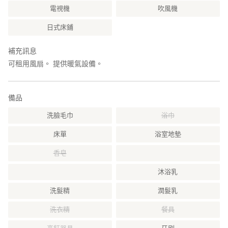
電視機
吹風機
日式床鋪
補充訊息
可租用風扇。 提供暖氣設備。
備品
洗臉毛巾
浴巾
床單
浴室地墊
香皂
沐浴乳
洗髮精
潤髮乳
洗衣精
餐具