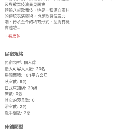
及與歌舞伎演員見面會
體驗八越歌舞伎，這是一種源自齋村
的傳統表演藝術，也是歌舞伎最北
端、傳承至今的稀有形式。您將有機
會體驗...
看更多
民宿規格
民宿類型
個人房
最大可容入人數
20
名
房間面積
10.1
平方公尺
臥室數
8
間
日式床鋪組
20
組
床數
0
張
其它的寢具數
0
浴室數
2
間
洗手間數
2
間
床舖類型