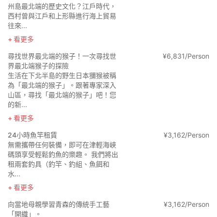
州島最北端的歷史文化？江戶時代，
西村曾與江戶和上形縣進行海上貿易
往來...
看更多
尋找世界最北端的猴子！一次尋找世
¥
6
,
831/Person
界最北端猴子的探險
生活在下北半島的野生日本獼猴被稱
為「最北端的猴子」。跟著專家深入
山區，尋找「最北端的猴子」吧！您
的新...
看更多
24小時魚竿租賃
¥
3
,
162/Person
無需攜帶任何裝備，即可在津輕海峽
碼頭享受輕鬆釣魚的樂趣。 我們將出
租兩套釣具（釣竿、釣組、魚餌和
水...
看更多
向當地母親學習青森的傳統手工藝
¥
3
,
162/Person
「開織」。