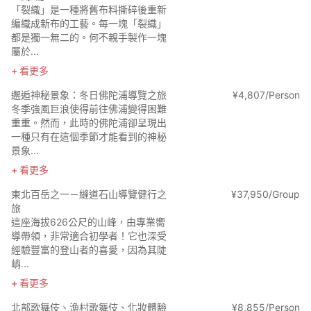
「裂織」是一種將舊布料撕碎後重新
編織成新布的工藝。每一塊「裂織」
都是獨一無二的。何不親手製作一塊
屬於...
看更多
邂逅神秘景象：冬日佛陀浦導覽之旅
¥
4
,
807/Person
冬季強風巨浪使得前往佛浦變得困難
重重。然而，此時的佛陀浦卻呈現出
一種只有在這個季節才能看到的神秘
景象...
看更多
東北百岳之一－縫道石山導覽健行之
¥
37
,
950/Group
旅
這座海拔626公尺的山峰，由專業嚮
導帶領，非常適合初學者！它也深受
經驗豐富的登山者的喜愛，因為其陡
峭...
看更多
北部歌舞伎、漁村歌舞伎、化妝體驗
¥
8
,
855/Person