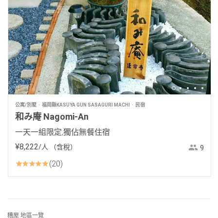
公寓/別墅
福岡縣KASUYA GUN SASAGURI MACHI
民宿
和み庵 Nagomi-An
一天一組限定,獨佔無餐住宿
¥
8
,
222
/人
（含稅）
9
20
糟屋 地區一覽