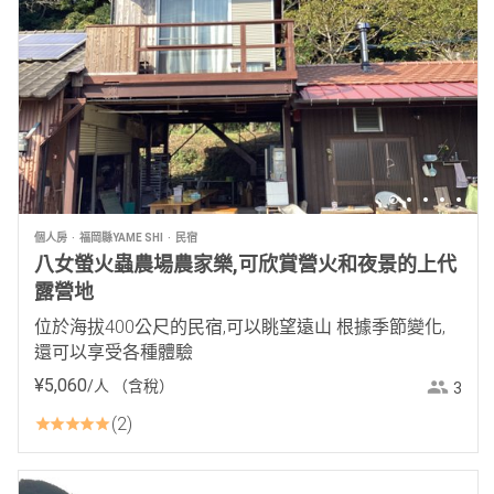
個人房
福岡縣YAME SHI
民宿
八女螢火蟲農場農家樂,可欣賞營火和夜景的上代
露營地
位於海拔400公尺的民宿,可以眺望遠山 根據季節變化,
還可以享受各種體驗
¥
5
,
060
/人
（含稅）
3
2