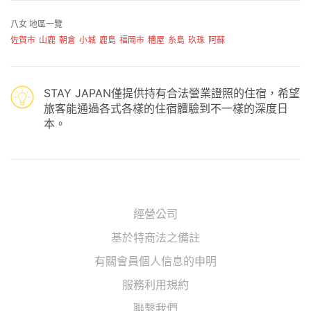
八女 地區一覽
佐賀市
山鹿
朝倉
小城
鹿島
福岡市
糟屋
糸島
玖珠
阿蘇
STAY JAPAN僅提供持有合法營業證照的住宿，希望
旅客能通過各式各樣的住宿體驗到不一樣的深度日
本。
經營公司
基於特商法之備註
有關會員個人信息的申明
服務利用規約
聯繫我們