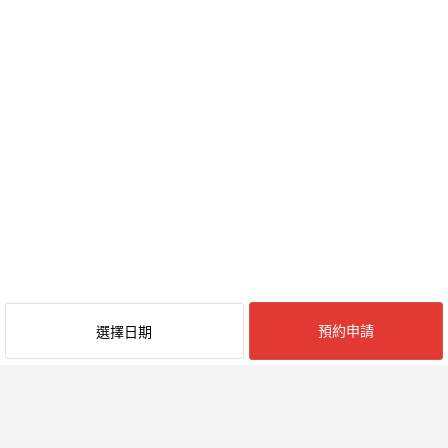
集落內多為未鋪設道路，敬請見諒。
↓
Check-out請於主屋辦理並歸還鑰匙。
━━━━━━━━━━━━━━━━━━━━
●交通方式
＜大眾交通＞
・電車：JR磐越西線，於野澤站下車
（參考）郡山-野澤單程1980日圓，新潟-野澤單程1520日圓
・高速巴士：於西會津IC或野澤站下車
（參考）新潟機場-西會津IC單程1890日圓
・飛機：關西機場至新潟航線約1小時
預約申請
選擇日期
・接送
提供JR野澤站／西會津IC接送服務
＜開車＞
・距西會津IC約30分鐘
※冬季需雪胎，建議四輪驅動