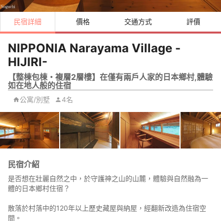
民宿詳細
價格
交通方式
評價
NIPPONIA Narayama Village -
HIJIRI-
【整棟包棟・複層2層樓】在僅有兩戶人家的日本鄉村,體驗
如在地人般的住宿
公寓/別墅
4名
民宿介紹
是否想在壯麗自然之中，於守護神之山的山麓，體驗與自然融為一
體的日本鄉村住宿？
散落於村落中的120年以上歷史藏屋與納屋，經翻新改造為住宿空
間。