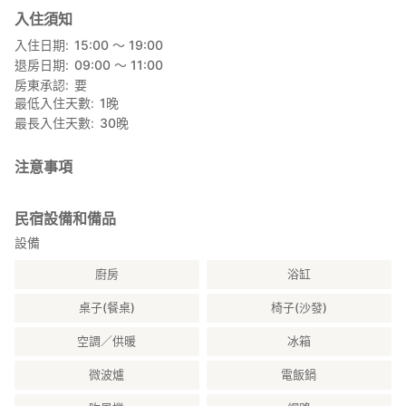
餐點內容
入住須知
・奧川產越光米
入住日期
15:00 〜 19:00
・當季燉煮料理
退房日期
09:00 〜 11:00
・燉茄子
房東承認
要
・芹菜與馬面魚淺漬
最低入住天數
1
晚
・羊栖菜
最長入住天數
30
晚
・烤魚
・漬物
・梅干
注意事項
・季節蔬菜味噌湯
＜晚餐＞ 奧川鄉・款待風味晚餐膳
民宿設備和備品
※需2人以上預訂
設備
餐點內容
廚房
浴缸
・車麩炸排
・馬刺身
桌子(餐桌)
椅子(沙發)
・Shingorou烤飯糰
空調／供暖
冰箱
・滑菇豆腐湯
・季節天婦羅
微波爐
電飯鍋
・山椒醃鯡魚
・漬物