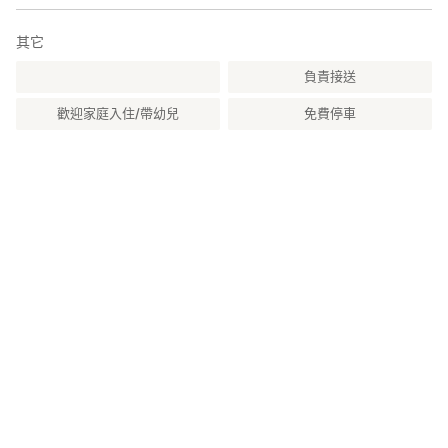
・保鮮膜・鋁箔・保存袋・面紙
・抹布・洗碗布・清潔劑・海綿・酒精消毒液・垃圾袋
其它
━━━━━━━━━━━━━━━━━━━━
負責接送
●注意事項
歡迎家庭入住/帶幼兒
免費停車
※本住宿以「如同在集落生活般住宿」為概念，即使只住一晚，也將
視為當地一員，請尊重居民日常生活。
※為保留歷史建築風貌，部分設備與一般飯店不同，敬請理解。
※為提供非日常體驗，未設置電視與時鐘。
※吸菸請於戶外指定區域。
※提供JR野澤站／西會津IC接送服務，請提前預約。
━━━━━━━━━━━━━━━━━━━━
●住宿流程
報到與Check-in於主屋進行。
開車前來的旅客可使用停車場。
辦理入住時將提供鑰匙。
↓
入住後將帶領前往住宿空間。