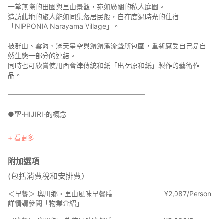
一望無際的田園與里山景觀，宛如廣闊的私人庭園。
造訪此地的旅人能如同集落居民般，自在度過時光的住宿
「NIPPONIA Narayama Village」。
被群山、雲海、滿天星空與潺潺溪流聲所包圍，重新感受自己是自
然生態一部分的連結。
同時也可欣賞使用西會津傳統和紙「出ケ原和紙」製作的藝術作
品。
━━━━━━━━━━━━━━━━━━━━
●聖-HIJIRI-的概念
在彷彿修行岩窟的空間中，沉澱心靈的片刻
看更多
本房源為將築120年以上、帶有濃厚土牆風情的農用納屋翻新而成。
附加選項
「HIJIRI」之名源自聖澤，該溪流位於過去楢山集落所屬的出戶集
(包括消費稅和安排費）
落，
流經岩屋虛空藏尊岩窟寺院正下方。
＜早餐＞ 奧川鄉・里山風味早餐膳
¥
2
,
087/Person
詳情請參閱「物業介紹」
空間設計延續山伏修行岩窟的意象，以「籠る（隱居）」為概念，