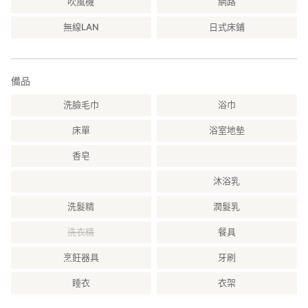
吹風機
網路
・季節炊飯
無線LAN
日式床鋪
注意事項
・晚餐與早餐將於17:30~18:00左右配送，早餐可依喜好時間享
用。
・餐點內容可能因食材供應狀況調整，恕不另行通知。
備品
━━━━━━━━━━━━━━━━━━━━
洗臉毛巾
浴巾
●廚房・調理器具
床單
浴室地墊
＜廚房設備＞
香皂
・IH爐・微波烤箱・冰箱・排風設備
沐浴乳
＜廚具・餐具＞
・電熱水壺・電鍋・量具・果汁機・T-fal平底鍋
洗髮精
潤髮乳
・Staub鍋・土鍋・鍋夾・砧板・刀具・廚房剪刀
・量匙・調理碗・湯勺・濾網・夾子・鍋鏟
洗衣精
餐具
・打蛋器・削皮器・筷子・餐具・杯子・木湯匙
・叉子・刀子
烹飪器具
牙刷
＜其他＞
睡衣
衣架
・茶包【綠茶・焙茶】・咖啡・濾紙