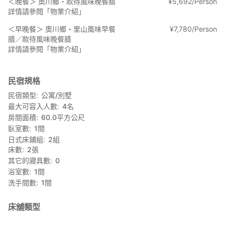
＜晚餐＞ 奧川鄉・款待風味晚餐膳
¥
5
,
692/Person
室內設有穿越牆下可發現的藝術作品等巧思。
詳情請參閱「物業介紹」
1樓設有臥室、榻榻米房與洗手間，
＜早晚餐＞ 奧川鄉・里山風味早餐
¥
7
,
780/Person
2樓則為客廳、餐廳、脫衣洗面空間與浴室。
膳／款待風味晚餐膳
詳情請參閱「物業介紹」
1樓榻榻米房以夜晚雲海為靈感的和紙藝術，
進一步營造出沉靜而隱逸的氛圍。
民宿規格
2樓則適合在欣賞自然景色的同時閱讀、遠端工作、
或一邊小酌一邊輕鬆對話。
民宿類型
公寓/別墅
最大可容入人數
4
名
亦適合Workation或長期住宿使用。
房間面積
60.0
平方公尺
在靜謐之中，享受找回感官的療癒時光。
臥室數
1
間
日式床鋪組
2
組
━━━━━━━━━━━━━━━━━━━━
床數
2
張
其它的寢具數
0
●餐食（可於選項中加購）
浴室數
1
間
洗手間數
1
間
由當地媽媽們準備的日式鄉土料理外燴服務。
使用包含奧川產越光米（日本頂級美味米）在內的豐富在地食材。
床舖類型
＜早餐＞ 奧川鄉・里山風味早餐膳