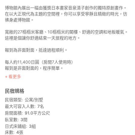
博物館內展出一幅由獲獎日本畫家音泉清子創作的獨特原創畫作。
在以大正現代為主題的空間裡，你可以享受寧靜且精緻的時光，彷
彿身處博物館。
寬敞的27榻榻米客廳、10榻榻米的閣樓、舒適的空調和地板暖氣。
這裡是個讓你舒適結束一天旅程的地方。
報到為非面對面，抵達過程順利。
每人約11,400日圓（房間7人使用時）
報到是非面對面的，程序簡單。
看更多
今天，我們要去哪裡？
遊覽志和久群島？
民宿規格
在高松購物？
去探訪近平？
民宿類型
公寓/別墅
在秩父濱看夕陽？
最大可容入人數
7
名
也許我只是對鳴人稍微延伸了一點？
房間面積
91.0
平方公尺
M's Lumos 是自由探索香川和瀨戶內的基地住宿。
臥室數
3
間
日式床鋪組
3
組
英語主持人
床數
4
張