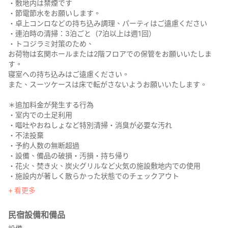
・敷地内は禁煙です
・節電節水をお願いします。
・卓上コンロなどの持ち込み調理、パーティはご遠慮ください
・連泊時の清掃：3泊ごと（7泊以上は週1回）
・トコジラミ対策のため、
お荷物は玄関ホールまたは2階フロアでの保管をお願いいたしま
す。
寝室への持ち込みはご遠慮ください。
また、スーツケースは床で転がさないようお願いいたします。
＊追加料金が発生する行為
・室内での土足利用
・嘔吐やおねしょなど特別清掃・消臭が必要な汚れ
・不法投棄
・予約人数の無断超過
・設備、備品の破損・汚損・持ち帰り
・花火、焚き火、炭火グリルなど火気の施設敷地内での使用
・施設内が著しく散らかった状態でのチェックアウト
・性風俗サービスの利用
看更多
・その他施設、近隣へ迷惑となる行為
皆様の安全を守るため、そしてこの場所の静かな環境を守るた
民宿設備和備品
め、何卒ご協力をお願いします。