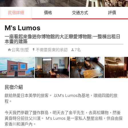
民宿詳細
價格
交通方式
評價
M's Lumos
一座看起來像迷你博物館的大正戀愛博物館:一整棟出租日
本畫的建築
公寓/別墅
不需要房東的承認
7名
民宿介紹
獻給熱愛日本美學的旅客。 以M's Lumos為基地，環繞四國的旅
程。
今天我們參觀了鹽作群島，明天去了金平先生，去高松購物，然後
黃昏時分前往父川濱。 M's Lumos 是一家私人整屋出租，供自由探
索香川和瀨戶內。