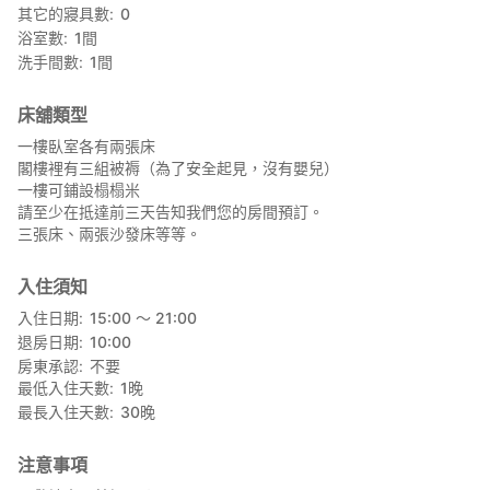
其它的寢具數
0
建議搭計程車。
浴室數
1
間
從高松機場到丸籠：約¥10,000
洗手間數
1
間
從關西機場到丸遊戲：約¥45,000
床舖類型
一樓臥室各有兩張床
閣樓裡有三組被褥（為了安全起見，沒有嬰兒）
一樓可鋪設榻榻米
請至少在抵達前三天告知我們您的房間預訂。
三張床、兩張沙發床等等。
入住須知
入住日期
15:00 〜 21:00
退房日期
10:00
房東承認
不要
最低入住天數
1
晚
最長入住天數
30
晚
注意事項