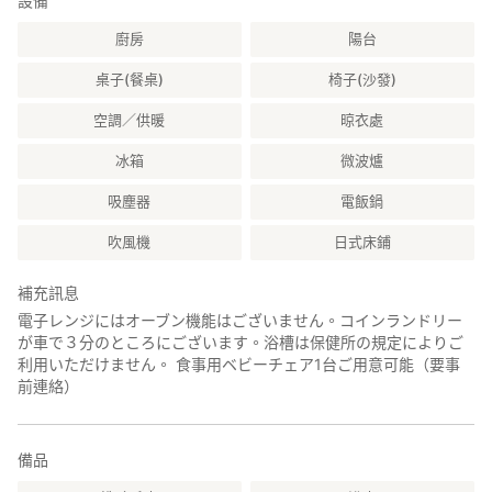
設備
廚房
陽台
桌子(餐桌)
椅子(沙發)
空調／供暖
晾衣處
冰箱
微波爐
吸塵器
電飯鍋
吹風機
日式床鋪
補充訊息
電子レンジにはオーブン機能はございません。コインランドリー
が車で３分のところにございます。浴槽は保健所の規定によりご
利用いただけません。 食事用ベビーチェア1台ご用意可能（要事
前連絡）
備品