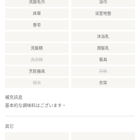
洗臉毛巾
浴巾
床單
浴室地墊
香皂
沐浴乳
洗髮精
潤髮乳
洗衣精
餐具
烹飪器具
牙刷
睡衣
衣架
補充訊息
基本的な調味料はございます。
其它