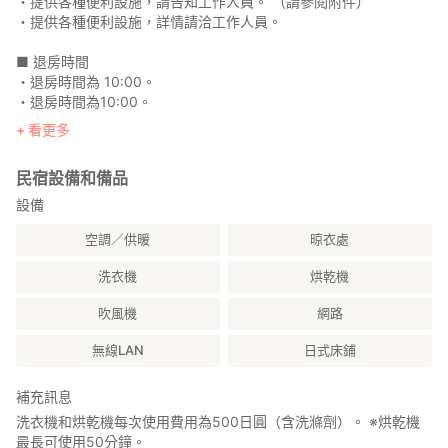
・提供各種便利設施，請告知工作人員。 （請參閱附件）
・提供各種便利設施，詳情請洽工作人員。
■ 退房時間
・退房時間為 10:00。
・退房時間為10:00。
看更多
【重要】
■ 館內禁止吸煙。請使用室外吸煙區。
民宿設備和備品
■ 館內禁止吸煙。請使用室外吸煙區。
設備
■ 請自行保管貴重物品。使用貴重物品儲物櫃時，風險自負。
空調／供暖
晾衣處
貴重物品遺失或被盜，恕不負責，敬請諒解。
■ 請自行保管貴重物品。使用貴重物品儲物櫃時，風險自負。
洗衣機
烘乾機
貴重物品遺失或被盜，恕不負責，敬請諒解。
吹風機
網路
■ 如有任何違法行為，例如未經允許過夜、
故意損壞或竊取財物，或進入禁區，我們將向警方舉報。
無線LAN
日式床鋪
■ 如有任何違法行為，例如未經允許過夜、故意損壞或竊取財物，
或進入禁區，我們將向警方舉報。
補充訊息
■ 任何設備或用品的污漬、損壞或遺失，均需依實際成本賠償。
洗衣機和烘乾機每次使用費用為500日圓（含洗滌劑）。 ※烘乾機
最長可使用50分鐘。