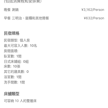
(包括消費稅和安排費）
晚餐
涮鍋
¥
3
,
162/Person
早餐
三明治、飯糰和其他簡餐
¥
632/Person
民宿規格
民宿類型
個人房
最大可容入人數
10
名
房間面積
臥室數
1
間
日式床鋪組
0
組
床數
10
張
其它的寢具數
0
浴室數
1
間
洗手間數
1
間
床舖類型
可容納 10 人的雙層床