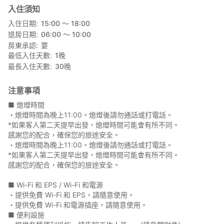
入住須知
入住日期
15:00 〜 18:00
退房日期
06:00 〜 10:00
房東承認
要
最低入住天數
1
晚
最長入住天數
30
晚
注意事項
■ 熄燈時間
・熄燈時間為晚上11:00。熄燈後請勿通話或打電話。
*如果客人第二天提早出發，熄燈時間可能會有所不同。
感謝您的配合，確保您的旅途安全。
・熄燈時間為晚上11:00。熄燈後請勿通話或打電話。
*如果客人第二天提早出發，熄燈時間可能會有所不同。
感謝您的配合，確保您的旅途安全。
■ Wi-Fi 和 EPS / Wi-Fi 和電源
・提供免費 Wi-Fi 和 EPS，請隨意使用。
・提供免費 Wi-Fi 和電源插座，請隨意使用。
■ 便利設施