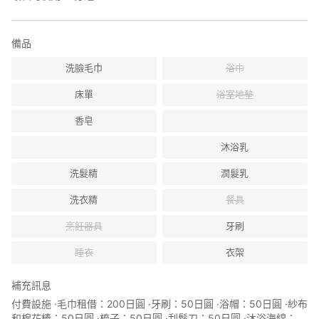
無論設施內外。
■ 任何設備或用品的污漬、損壞或遺失，均需依實際成本賠償。
備品
洗臉毛巾
浴巾
床單
浴室地墊
香皂
沐浴乳
洗髮精
潤髮乳
洗衣精
餐具
烹飪器具
牙刷
睡衣
衣架
補充訊息
付費設施 ·毛巾租借：200日圓 ·牙刷：50日圓 ·浴帽：50日圓 ·紗布
和棉花棒：50日圓 ·梳子：50日圓 ·刮鬍刀：50日圓 ·沐浴海綿：