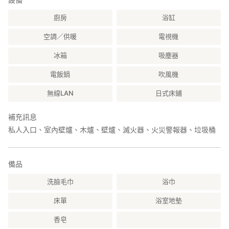
■ 超市
・A-CO-OP...（開車約10分鐘）
廚房
浴缸
○ 週邊推薦景點
空調／供暖
電視機
■ 穀水藥師（開車約10分鐘）
日本七大藥師寺之一。據說，矗立在山門兩側的仁王像威力巨大，
冰箱
吸塵器
可以治癒疾病。據說，如果將神社提供的紙彈沾濕，貼在仁王像身
上與身體不適部位對應的位置，即使是重病也能痊癒。神社參道入
電飯鍋
吹風機
口處是朝霧物產中心的穀水藥師分店，店內手工製作的藥師米餅非
無線LAN
日式床鋪
常受歡迎。
這裡主要販售富含礦物質的春薑製成的產品，例如薑黃粉和當地特
產薑黃糖。
補充訊息
私人入口、室內壁爐、木爐、壁爐、滅火器、火災警報器、垃圾桶
■岡留幸福站（車程約10分鐘）
目前，這是日本唯一以「幸福」（koufuku，指幸福）命名的車
站。
備品
因為可以購買「幸福」票而備受矚目。
洗臉毛巾
浴巾
■相良三十三觀音（人吉球磨地區）
35座寺廟分別供奉著一位受神恩庇佑的觀世音菩薩。
床單
浴室地墊
自18世紀末以來，這一地區一直是「朝聖之地」。
寺廟在春分和秋分期間向公眾開放。
香皂