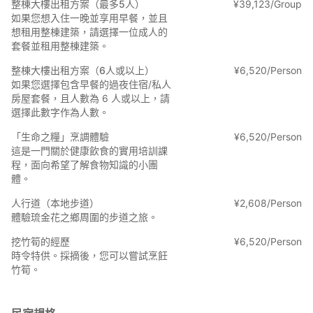
整棟大樓出租方案（最多5人）
¥
39
,
123/Group
【費用】
如果您想入住一晚並享用早餐，並且
<整棟大樓>
想租用整棟建築，請選擇一位成人的
- 含早餐住宿：30,928日圓起/最多5人
套餐並租用整棟建築。
- 6人以上團體：5,155日圓起/每人
- 6人以上團體（兒童）：4,124日圓起/每人
整棟大樓出租方案（6人或以上）
¥
6
,
520/Person
*兒童包含小學生。
如果您選擇包含早餐的過夜住宿/私人
房屋套餐，且人數為 6 人或以上，請
○COVID-19 防疫措施
選擇此數字作為人數。
- 我們正在透過開窗和使用換氣扇等方式，盡可能保持房間通風。
・本設施正在實施嚴格的衛生管理措施，包括要求佩戴口罩、使用
「生命之糧」烹調體驗
¥
6
,
520/Person
洗手液和漱口。
這是一門關於健康飲食的實用培訓課
程，面向希望了解食物知識的小團
・請客人戴上口罩，進入時洗手並漱口。
體。
請注意，我們可能也會要求您配合測量體溫。
人行道（本地步道）
¥
2
,
608/Person
體驗琉金花之鄉周圍的步道之旅。
○關於房間
挖竹筍的經歷
¥
6
,
520/Person
■房間總數：3
時令特供。採摘後，您可以嘗試烹飪
日式房間1：可容納4人，4張日式床墊，16.5張榻榻米
竹筍。
日式房間2：可容納4人，4張日式床墊，14.5張榻榻米
日式房間3：可容納4人，2張日式床墊，2張單人床，14張榻榻米