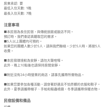
著舒適的衣服和鞋子，以免弄髒。您將進入竹林，如果您擔心被蚊
房東承認
要
蟲叮咬，請攜帶驅蟲劑。
最低入住天數
1
晚
您還將有機會用採摘的竹筍烹飪美食。
最長入住天數
7
晚
*受天氣和季節影響，可能無法提供此體驗。
・價格：5,155日圓起/人
注意事項
・預訂截止日期：入住前7天
■本民宿為長住民宿，與傳統旅館或飯店不同。
○ 餐食
預訂時，我們會認真聽取您的需求。
■ 早餐
■5人以上團體均可預約。
[用餐時間] 上午7:00 - 上午8:00
如果您的團體人數少於5人，請與我們聯絡。少於5人時，將按5人
[用餐地點] 共享空間
收費。
[菜單] 主要使用當地時令食材烹調的日式料理
例如：米飯、味噌湯、烤魚、雞蛋料理、納豆
■本民宿環境較為安靜，請勿大聲喧嘩。
使用當地蔬菜的沙拉、甜點
此外，晚上10點後也請保持房間安靜。
■ 防過敏
■附近沒有24小時營業的商店，請事先攜帶所需物品。
我們為過敏患者提供便利，請提前諮詢。
■如果您要參加各種活動，請穿著舒適且不怕弄髒的衣服和鞋子。
○ 附近商業設施
此外，夏季請攜帶帽子、手帕和驅蟲噴霧，冬季請攜帶保暖衣物。
■ 便利商店
附近沒有便利商店。
民宿設備和備品
設備