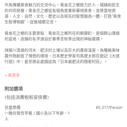
作為傳播美食魅力的交流中心，竜金花之鄉致力於人、城鎮和民生
的共同發展。竜金花之鄉從各個角度重新審視美食，並將當地資
源、人文、自然、文化、歷史以及祖先的智慧融為一體，打造“美食
生態博物館”，促進城鄉交流。
竜金花之鄉的主要景點：竜金花之鄉所在的朝霧町，是個群山環繞
的盆地。該鎮的名字源自於春季至秋季出現的神秘晨霧。
球磨川清澈的河水、肥沃的土壤以及巨大的晝夜溫差，為種植美味
農作物創造了理想的環境。日本歷史學家司馬遼太郎在遊記《大道
行旅》中，甚至將此處描述為「日本最肥沃的隱密村莊」。
本旅館擁有美麗的日式庭園，其獨特的氛圍不僅受到來自全國各地
看更多
的日本遊客的好評，也深受入境遊客的喜愛。
附加選項
○住宿資訊
基本價格為「整棟大樓（最多5人，含早餐）」。
(包括消費稅和安排費）
6人以上團體及兒童需額外付費。
兒童票價
¥
5
,
217/Person
一晚住宿含早餐 / 國小及以下年齡，1
請從選項中選擇。
人