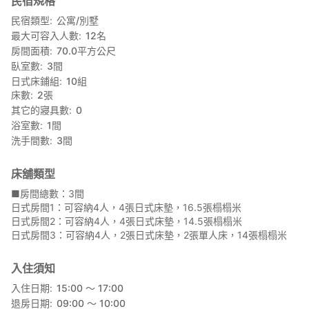
民宿規格
■入住/退房
入住時間：下午3:00 - 下午5:00
民宿類型
公寓/別墅
退房時間：上午9:00 - 上午10:00
最大可容入人數
12
名
房間面積
70.0
平方公尺
■水務設施
臥室數
3
間
廚房、浴室和衛生間設施齊全
日式床鋪組
10
組
床數
2
張
○關於體驗
其它的寢具數
0
■「Food for Life」烹飪體驗
這是一個為想要學習烹飪知識的小團體舉辦的「Food for Life」實
浴室數
1
間
作訓練課程。
洗手間數
3
間
價格：每人 5,155 日圓起
預約截止日期：入住前 7 天
床舖類型
■步道（當地步道）
■房間總數：3間
跟隨導遊漫步人吉球磨，這裡被譽為「日本最肥沃的隱密村莊」。
日式房間1：可容納4人，4張日式床墊，16.5張榻榻米
這條步道路線讓您在充分享受大自然的同時，也能鍛鍊身體。
日式房間2：可容納4人，4張日式床墊，14.5張榻榻米
請穿著舒適的衣物和鞋子。
日式房間3：可容納4人，2張日式床墊，2張單人床，14張榻榻米
價格：每人 2,062 日圓起
預約截止日期：入住前 7 天
入住須知
入住日期
15:00 〜 17:00
■挖竹筍體驗 <季節：3 月至 4 月>
退房日期
09:00 〜 10:00
在沼沼村後山採摘茁壯成長的竹筍。旅館將提供手套和鏟子。請穿