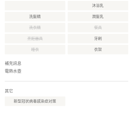
■天使水上樂園（約10分鐘車程）
沐浴乳
洗髮精
潤髮乳
■球磨燒酒廠（約5分鐘車程）
洗衣精
餐具
○ 交通
■從鹿兒島機場經高速公路開車90分鐘
烹飪器具
牙刷
■從新八代站經高速公路開車60分鐘
*無接送服務
睡衣
衣架
○ 重要提示
補充訊息
■本民宿為住宅型民宿，與傳統的旅館或飯店不同。
預訂時我們會詢問您的要求。
電熱水壺
■由於周圍環境相對安靜，請勿大聲喧嘩。
此外，晚上10點後請保持房間安靜。
其它
■ 附近沒有24小時營業的商店。
新型冠状病毒感染症对策
請提前準備好所需物品。
■ 如果您參加任何活動，請穿著舒適且不怕弄髒的衣服和鞋子。
此外，夏季請攜帶帽子、毛巾和驅蟲劑，冬季請攜帶保暖衣物。