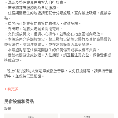
・洗碗及整理寢具需由客人自行負責。
・床單和鋪床服務均為自助服務。
・住宿期間產生的垃圾請您配合分類處理。室內禁止吸煙，嚴禁穿
鞋。
・房間內可能會有昆蟲等昆蟲進入，敬請諒解。
・外出時，請將火熄滅並關閉電源。
・允許燃放篝火，但請小心操作，並務必在指定區域內燃放。
・本設施內允許燃放煙火。禁止燃放火箭煙火爆竹及其他高聲響的
煙火爆竹。請您注意滅火，並在常識範圍內享受樂趣。
・本設施對您在住宿期間發生的任何傷害或事故概不負責。
・嚴禁夜間游泳或飲酒。入住期間，請互相注意安全，避免受傷或
造成麻煩。
- 晚上9點後請勿大聲喧嘩或播放音樂，以免打擾鄰居。請保持音量
適中，並保持低聲細語。
如果鄰居提出異議，我們可能會向相關部門舉報。感謝您的體諒。
看更多
- 請注意，任何設備或固定裝置的損壞、遺失、被竊或拆除均需賠
民宿設備和備品
償。
設備
- 如果因設施損壞導致我們無法繼續運營，我們將向您收取更換客人
廚房
浴缸