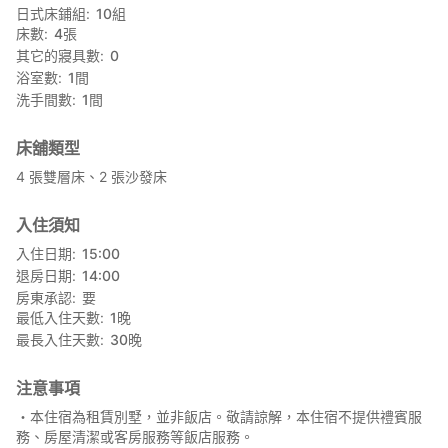
日式床鋪組
10
組
床數
4
張
其它的寢具數
0
浴室數
1
間
洗手間數
1
間
床舖類型
4 張雙層床、2 張沙發床
入住須知
入住日期
15:00
退房日期
14:00
房東承認
要
最低入住天數
1
晚
最長入住天數
30
晚
注意事項
・本住宿為租賃別墅，並非飯店。敬請諒解，本住宿不提供禮賓服
務、房屋清潔或客房服務等飯店服務。