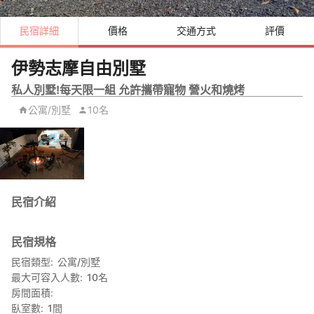
民宿詳細
價格
交通方式
評價
伊勢志摩自由別墅
私人別墅!每天限一組 允許攜帶寵物 營火和燒烤
公寓/別墅
10名
民宿介紹
民宿規格
民宿類型
公寓/別墅
最大可容入人數
10
名
房間面積
臥室數
1
間