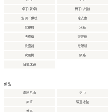
的費用、修復費用以及損失賠償，直至我們恢復運營為止。
桌子(餐桌)
椅子(沙發)
- 請注意，我們不會介入任何與寵物相關的事故或麻煩。我們將向您
收取任何髒亂、污漬或損壞的實際費用。
空調／供暖
晾衣處
- 請注意，請勿遺失房間鑰匙。外出時請將鑰匙放入鑰匙箱。如果遺
電視機
冰箱
失，我們可能無法立即處理。
洗衣機
微波爐
- 退房時，請鎖好門並將鑰匙放入鑰匙箱。
・設施周圍的道路尚未鋪設，因此請勿駕駛低底盤車輛。
吸塵器
電飯鍋
吹風機
網路
日式床鋪
備品
洗臉毛巾
浴巾
床單
浴室地墊
香皂