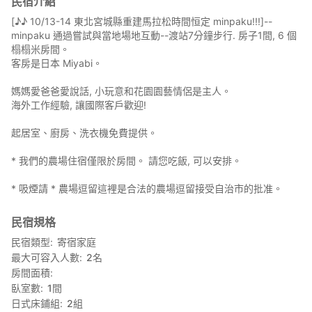
民宿介紹
[♪♪ 10/13-14 東北宮城縣重建馬拉松時間恒定 minpaku!!!]--
minpaku 通過嘗試與當地場地互動--渡站7分鐘步行. 房子1間, 6 個
榻榻米房間。
客房是日本 Miyabi。
媽媽愛爸爸愛說話, 小玩意和花園園藝情侶是主人。
海外工作經驗, 讓國際客戶歡迎!
起居室、廚房、洗衣機免費提供。
* 我們的農場住宿僅限於房間。 請您吃飯, 可以安排。
* 吸煙請 * 農場逗留這裡是合法的農場逗留接受自治市的批准。
民宿規格
民宿類型
寄宿家庭
最大可容入人數
2
名
房間面積
臥室數
1
間
日式床鋪組
2
組