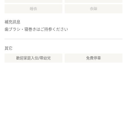
睡衣
衣架
補充訊息
歯ブラシ・寝巻きはご持参ください
其它
歡迎家庭入住/帶幼兒
免費停車