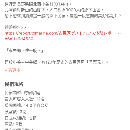
這裡是長野縣際北西小谷村(OTARI)。
北阿爾卑斯山的山腳下，人口約為3000人的鄉下山區。
想不想來到猶如畫一般的鄉下民宿，度過一段悠閒的美好假期呢？
體驗報告>>
https://report.tomarina.com/古民家ゲストハウス体験レポート-
b6a1fa6d4530
「來去鄉下住一晚。」
建於小谷村中谷郷，有120年歷史的古民家屋「号栗元」。
在2011年時開始開放為民宿。
看更多
在「梢乃雪」沒有所謂的「旅客」。
民宿規格
這裡就像是您的第二個家，所以也不會有像一般旅館一樣的客人服
務。
民宿類型
寄宿家庭
希望您在這裡會有「回家」的感覺。
最大可容入人數
12
名
房間面積
14.0
平方公尺
“我回家了”
臥室數
3
間
「梢乃雪」就是希望能帶給您，這樣的舒適與歸屬感！
日式床鋪組
12
組
床數
0
張
◯本館是一個有特色的民宿！