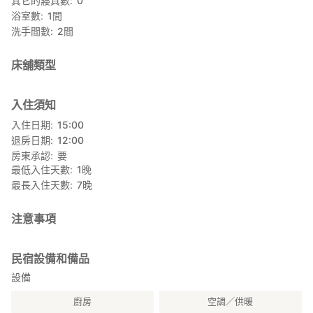
其它的寢具數
0
【關於青年旅館的營業方式】
浴室數
1
間
本館屬於青年旅館。
洗手間數
2
間
館方員工、住客之間，每個人的距離都非常的近，好像大家都是自
己人一樣，跟朋友一樣的相處模式居多！
床舖類型
【寢室】
寢室皆為宿舍形式，不是私人房間，都是睡在日式榻榻米上。
入住須知
【餐點】
入住日期
15:00
餐點有包含在住宿費裡，使用的食材也是來自民宿附近摘採的山菜
退房日期
12:00
或自家種植的野菜，非常的新鮮。
房東承認
要
最低入住天數
1
晚
【溫泉】
最長入住天數
7
晚
本館位於長野縣有11個泉源的小谷村-OTARI-裡。
在入房後，大部分的人通常都會去泡個溫泉，好好洗去一天的疲
勞。
注意事項
【田舍與古民家】
民宿設備和備品
本館是一間傳統的日式古早味建築。
設備
我們備有一般旅館所沒有的，像是灶爐，木材爐等古早味的設施。
因為也有農田，也可以體驗在室外玩耍的樂趣，或是農田體驗。
廚房
空調／供暖