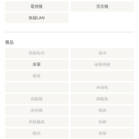
【取雞蛋體驗】
電視機
洗衣機
距離「梢乃雪」走路約10分的養雞場裡，可以參與餵食母雞或取雞
蛋的活動（最多4個大人・小孩500日圓）
無線LAN
一定要嚐嚐用親自採取新鮮雞蛋拌的飯喔！
【租借】
備品
長靴、帽子等，可以租借，但數量有限，如果可以請自備。
洗臉毛巾
浴巾
【周邊的觀光景點】
床單
浴室地墊
・妙高戸隠連山國家公園（約20分鐘車程）
・鎌池 景色美麗
香皂
・福南森林 森林池周圍四十分鐘散步
・道之駅小谷（おたり） （約10分鐘車程）
沐浴乳
洗髮精
潤髮乳
◯詳情請見本館官網或臉書
洗衣精
餐具
梢乃雪官網>>
烹飪器具
牙刷
http://kominkasaisei.net
睡衣
衣架
梢乃雪臉書>>