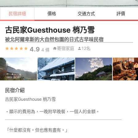
民宿詳細
價格
交通方式
評價
古民家Guesthouse 梢乃雪
被北阿爾卑斯的大自然包圍的日式古早味民宿
4.9
寄宿家庭
12名
4
條
民宿介紹
古民家Guesthouse 梢乃雪
・顯示的費用為，一晚附早晚餐，一個人的金額。
＿＿＿＿＿＿＿＿＿＿＿＿＿＿＿＿＿＿＿＿＿＿＿＿＿＿＿
「什麼都沒有。但也應有盡有。」