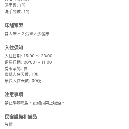
（雙人床）、單人沙發床、書桌、矮桌和衣櫃。提供毛巾。您也可
浴室數
1
間
以使用民宿內的花園。
洗手間數
1
間
廚房配備單眼爐、微波爐、電鍋和烤麵包機。提供簡單的調味料、
廚具和餐具，方便您烹調簡單的餐點。
民宿不提供洗衣機。步行幾分鐘即可到達投幣式洗衣房。
床舖類型
公寓大樓獨立且私密，無需與業主或其他住客共用空間。
雙人床 + 2 張單人沙發床
提供免費停車位。 *停車位僅一個，需提前預約。如需使用停車
位，請在預訂時告知我們。
入住須知
入住日期
15:00 〜 23:00
退房日期
00:00 〜 11:00
房東承認
要
最低入住天數
1
晚
最長入住天數
30
晚
注意事項
禁止舉辦派對。設施內禁止吸煙。
民宿設備和備品
設備