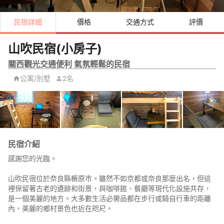
民宿詳細
價格
交通方式
評價
山吹民宿(小房子)
關西觀光交通便利 氣氛輕鬆的民宿
公寓/別墅
2名
民宿介紹
感謝您的光臨。
山吹民宿位於奈良縣橛原市。雖然不如京都或奈良那麼出名，但這
裡保留著古老的遺跡和街景，與咖啡館、餐廳等現代化設施共存，
是一個美麗的地方。大多數生活必需品都在步行或騎自行車的距離
內，美麗的鄉村景色也近在咫尺。