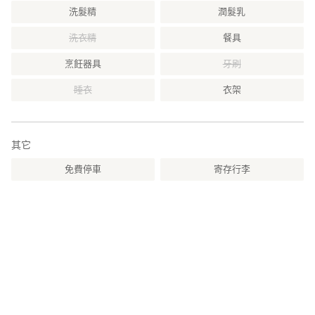
洗髮精
潤髮乳
洗衣精
餐具
烹飪器具
牙刷
睡衣
衣架
其它
免費停車
寄存行李