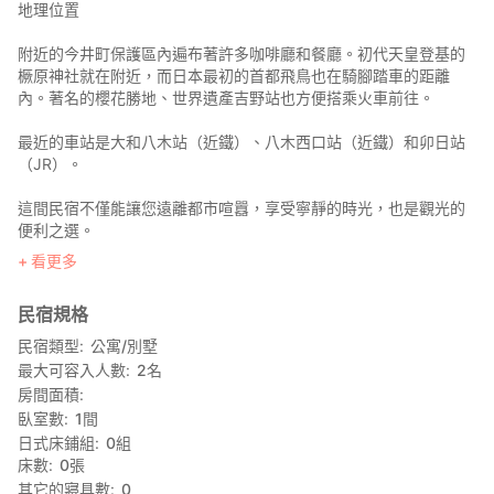
地理位置
附近的今井町保護區內遍布著許多咖啡廳和餐廳。初代天皇登基的
橛原神社就在附近，而日本最初的首都飛鳥也在騎腳踏車的距離
內。著名的櫻花勝地、世界遺產吉野站也方便搭乘火車前往。
最近的車站是大和八木站（近鐵）、八木西口站（近鐵）和卯日站
（JR）。
這間民宿不僅能讓您遠離都市喧囂，享受寧靜的時光，也是觀光的
便利之選。
看更多
從民宿步行2分鐘即可到達全家便利商店，步行3分鐘即可到達有超
市的藥妝店，步行12分鐘即可到達超市。
民宿規格
客房
民宿類型
公寓/別墅
這間小木屋採用京都杉木製成。榻榻米地板讓您盡情享受木材與榻
最大可容入人數
2
名
榻米的觸感。
房間面積
客廳略大於4.5張榻榻米，閣樓下方的空間可作為工作或用餐空間。
臥室數
1
間
日式床鋪組
0
組
設施
床數
0
張
住宿所需的一切設施一應俱全：廚房、淋浴間、衛生間、閣樓床
其它的寢具數
0