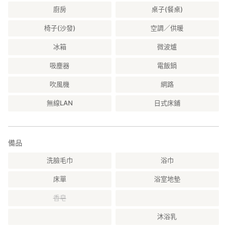
廚房
桌子(餐桌)
椅子(沙發)
空調／供暖
冰箱
微波爐
吸塵器
電飯鍋
吹風機
網路
無線LAN
日式床鋪
備品
洗臉毛巾
浴巾
床單
浴室地墊
香皂
沐浴乳