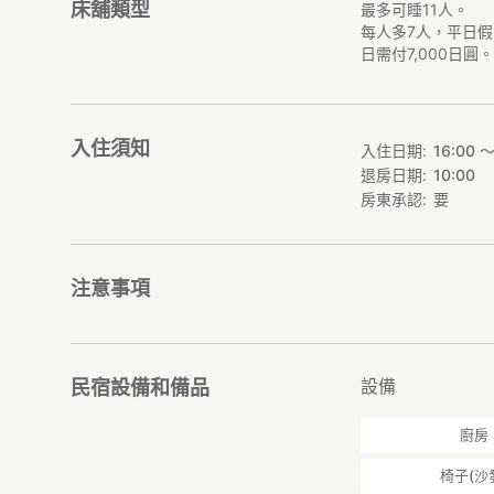
床舖類型
最多可睡11人。
每人多7人，平日假
日需付7,000日圓
入住須知
入住日期
16:00 〜
退房日期
10:00
房東承認
要
注意事項
設備
民宿設備和備品
廚房
椅子(沙