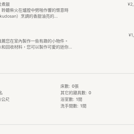
灶煮飯
¥
2
,
，聆聽柴火在爐膛中劈啪作響的愜意時
udosan）烹調的香甜油亮的...
¥
1
,
推薦您在室內製作一些有趣的小物件。
和回收材料，您可以製作可愛的迷你...
床數
0
張
名
其它的寢具數
0
方公尺
浴室數
1
間
洗手間數
1
間