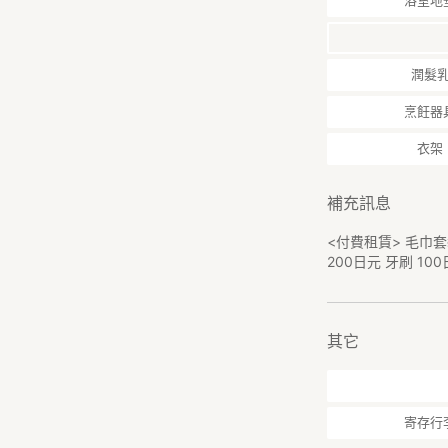
浴室地
潤髮
烹飪器
衣架
補充訊息
<付費租賃> 毛巾
200日元 牙刷 10
其它
寄存行