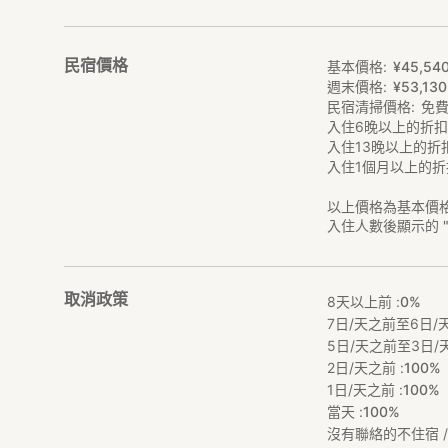
民宿價格
基本價格
¥
45
,
54
週末價格
¥
53
,
130
民宿清掃價格
免
入住6晚以上的折
入住13晚以上的折
入住1個月以上的折
以上價格為基本價
入住人數後顯示的 
取消政策
8天以上前 :
0%
7日/天之前至6日/天
5日/天之前至3日/天
2日/天之前 :
100%
1日/天之前 :
100%
當天 :
100%
沒有聯絡的不住宿 / 