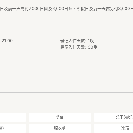
日及前一天需付7,000日圓及6,000日圓，節假日及前一天需另付8,00
。
 21:00
最低入住天數
1
晚
最長入住天數
30
晚
陽台
桌子(餐桌
發)
晾衣處
冰箱