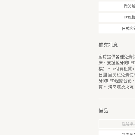
微波
吹風
日式床
補充訊息
廚房提供各種免費
床、支援藍牙的L
棋）。 <付費租賃>
日圓 廚房也免費
牙的LED燈籠音箱
賃。 烤肉爐及火坑：
備品
洗臉毛