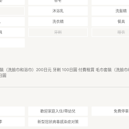
墊
香皂
沐浴乳
洗髮精
乳
洗衣精
餐具
具
牙刷
睡衣
套裝（洗臉巾和浴巾）200日元 牙刷 100日圓 付費租賃 毛巾套裝（洗臉
0日圓
歡迎家庭入住/帶幼兒
免費停車
李
新型冠状病毒感染症对策