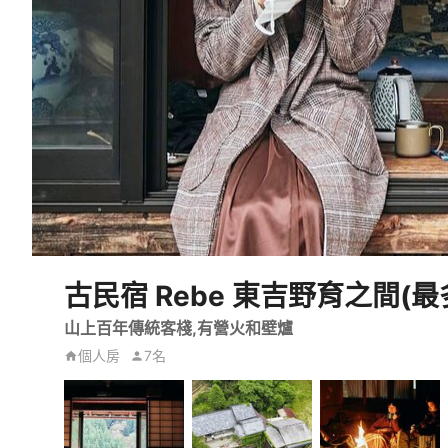
古民宿 Rebe 東吉野育之間(
山上百年傳統客棧,有營火和壁爐
個人房
7名