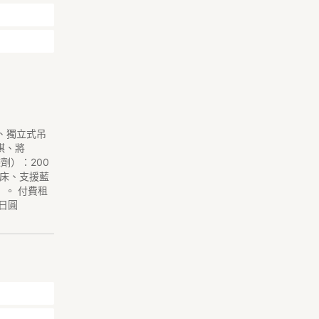
、獨立式吊
棋、將
劑）：200
吊床、支援藍
）。 付費租
 日圓