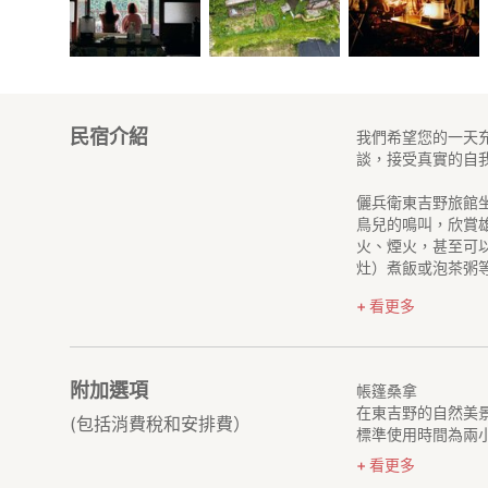
民宿介紹
我們希望您的一天充
談，接受真實的自
儷兵衛東吉野旅館
鳥兒的鳴叫，欣賞
火、煙火，甚至可以
灶）煮飯或泡茶粥
看更多
附加選項
帳篷桑拿
在東吉野的自然美
(包括消費稅和安排費）
標準使用時間為兩小時
看更多