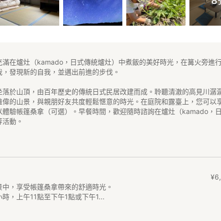
8
滿在爐灶（kamado，日式傳統爐灶）中煮飯的美好時光，在篝火旁進
我，發現新的自我，並邁出前進的步伐。
坐落於山頂，由百年歷史的傳統日式民居改建而成。聆聽清澈的高見川潺
雄偉的山景，與親朋好友共度輕鬆愜意的時光。在庭院和露臺上，您可以
體驗帳篷桑拿（可選）。早餐時間，歡迎隨時諮詢在爐灶（kamado，
等活動。
¥
6
,
景中，享受帳篷桑拿帶來的舒適時光。
，上午11點至下午1點或下午1...