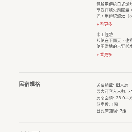
體驗用傳統日式爐
享受在爐火前圍坐
光。用傳統爐灶（ok
看更多
木工經驗
即使在下雨天，也
使用當地的吉野杉木
看更多
民宿規格
民宿類型
個人房
最大可容入人數
7
房間面積
38.0
平
臥室數
1
間
日式床鋪組
7
組