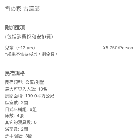
起居室深處設有臥室。
雪の家 古澤邸
◾️餐廚區
備齊烹飪所需器具。設有可容納約八人圍坐的圍爐式餐桌與座椅。
附加選項
◾️起居室
(包括消費稅和安排費）
配備可供全屋取暖的柴火爐，沙發區提供舒適休憩空間。設有俯瞰
兒童（~12 yrs）
¥
5
,
750/Person
起居室的閣樓，冬季尤顯溫暖舒適。
*如果不需要寢具，則免費。
◾️臥室
33平方公尺空間內配置4張雙人床及6組備用被褥，並設有衣櫥供使
民宿規格
用。
民宿類型
公寓/別墅
◾️衛浴空間
最大可容入人數
10
名
一樓設有兩間廁所及一間浴室，配備陶瓷浴缸、淋浴設備與雙洗手
房間面積
199.0
平方公尺
台。
臥室數
2
間
日式床鋪組
6
組
◾️其他設施
床數
4
張
提供免費專用停車場。
其它的寢具數
0
※賓客使用範圍
浴室數
2
間
可使用一樓餐廳、廚房、客廳、閣樓、臥室、廁所、浴室及停車
洗手間數
3
間