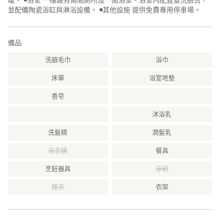
並配備陶瓷浴缸與淋浴設備。 ◾️其他設施 提供免費專用停車場。
備品
洗臉毛巾
浴巾
床單
浴室地墊
香皂
沐浴乳
洗髮精
潤髮乳
洗衣精
餐具
烹飪器具
牙刷
睡衣
衣架