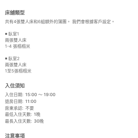
場。入住時將由專人引導。
床舖類型
※費用已包含與當地媽媽共同準備的早餐（可配合過敏需求調整）。
共有4張雙人床和6組額外的蒲團。 我們會根據客戶設定。
《當地可預約的多元體驗》
◾️ 臥室1
本住宿由十日町旅行社HOME HOME NIIGATA營運。
兩張雙人床
若您有興趣，我們可依季節安排特色體驗或加購行程。
1-4 張榻榻米
歡迎隨時告知需求。
例）梯田健行、笹團子製作體驗、草鞋製作體驗等
◾️ 臥室2
兩張雙人床
1至5張榻榻米
《大眾交通抵達方式》
東京方向 搭乘上越新幹線等（約3.5小時）
入住須知
大阪方向 搭乘東海道新幹線、上越新幹線等（約5小時）
入住日期
15:00 〜 19:00
金澤方向 搭乘北陸新幹線等（約3小時）
退房日期
11:00
自十日町站車程15分鐘
房東承認
不要
・提供十日町站免費接送服務（最多7人 約15分鐘）
最低入住天數
1
晚
請於入住前3日告知需求
最長入住天數
30
晚
・可另行付費安排越後湯澤站計程車接送（約40分鐘）
需預約計程車請事先聯繫
注意事項