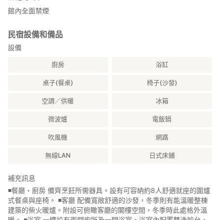
・設有免費專用停車場（最多可停放5輛車）
館內全面禁煙
民宿設備和備品
設備
廚房
浴缸
桌子(餐桌)
椅子(沙發)
空調／供暖
冰箱
微波爐
電飯鍋
吹風機
網路
無線LAN
日式床鋪
補充訊息
◾️餐廳・廚房 備齊烹飪所需器具。設有可容納約8人舒適就座的圍爐
式餐桌與座椅。 ◾️客廳 配備寬敞舒適的沙發，冬季則有能溫暖整棟
建築的柴火暖爐。附設可俯瞰客廳的閣樓空間，冬季時此處格外溫
暖。 ◾️浴室 一樓設有兩間廁所及一間浴室。浴室內配置雙洗臉台，