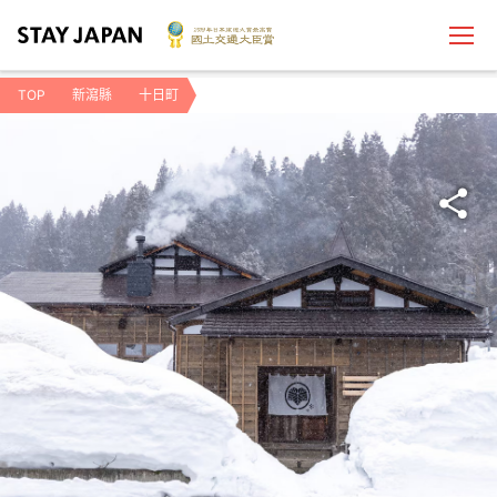
TOP
新瀉縣
十日町