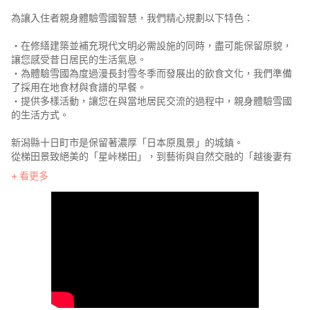
為讓入住者親身體驗雪國智慧，我們精心規劃以下特色：
・在修繕建築並補充現代文明必需設施的同時，盡可能保留原貌，
讓您感受昔日居民的生活氣息。
・為體驗雪國為度過漫長封雪冬季而發展出的飲食文化，我們準備
了採用在地食材與食譜的早餐。
・提供多樣活動，讓您在與當地居民交流的過程中，親身體驗雪國
的生活方式。
新潟縣十日町市是保留著濃厚「日本原風景」的城鎮。
從梯田景致絕美的「星峠梯田」，到藝術與自然交融的「越後妻有
大地藝術祭」，四季流轉的風光與文化在此生生不息。冬日幻境般
看更多
的雪景、春日山林的新綠、夏夜清流與螢火、秋日金黃稻穗與紅
葉。透過駐足停留，您將感受雪國獨有的豐饒——那是自然與人類
共生的豐饒。
請在雪屋中，體驗宛如居住般的旅程。
《概要》
每日僅接待一組客人，可盡情使用古民宅多數空間。
穿越寬敞的土間踏入玄關，開闊的餐廚區與起居空間便映入眼簾。