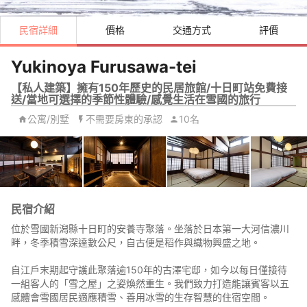
民宿詳細
價格
交通方式
評價
Yukinoya Furusawa-tei
【私人建築】擁有150年歷史的民居旅館/十日町站免費接
送/當地可選擇的季節性體驗/感覺生活在雪國的旅行
公寓/別墅
不需要房東的承認
10名
民宿介紹
位於雪國新潟縣十日町的安養寺聚落。坐落於日本第一大河信濃川
畔，冬季積雪深達數公尺，自古便是稻作與織物興盛之地。
自江戶末期起守護此聚落逾150年的古澤宅邸，如今以每日僅接待
一組客人的「雪之屋」之姿煥然重生。我們致力打造能讓賓客以五
感體會雪國居民適應積雪、善用冰雪的生存智慧的住宿空間。