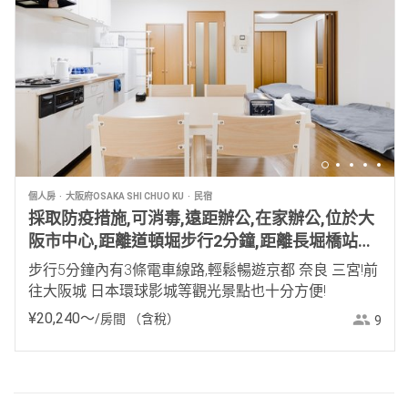
個人房
大阪府OSAKA SHI CHUO KU
民宿
採取防疫措施,可消毒,遠距辦公,在家辦公,位於大
阪市中心,距離道頓堀步行2分鐘,距離長堀橋站步
行4分鐘
步行5分鐘內有3條電車線路,輕鬆暢遊京都 奈良 三宮!前
往大阪城 日本環球影城等觀光景點也十分方便!
¥
20
,
240
〜
/房間
（含稅）
9