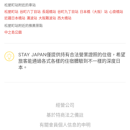
松屋町站附近的車站
松屋町站
谷町六丁目站
長堀橋站
谷町九丁目站
日本橋（大阪）站
心齋橋站
近鐵日本橋站
灘波站
大阪難波站
西大橋站
松屋町站附近的推薦景點
中之島公園
STAY JAPAN僅提供持有合法營業證照的住宿，希望
旅客能通過各式各樣的住宿體驗到不一樣的深度日
本。
經營公司
基於特商法之備註
有關會員個人信息的申明