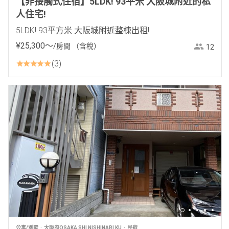
【非接觸式住宿】5LDK! 93平米 大阪城附近的私
人住宅!
5LDK! 93平方米 大阪城附近整棟出租!
¥
25
,
300
〜
/房間
（含稅）
12
3
公寓/別墅
大阪府OSAKA SHI NISHINARI KU
民宿