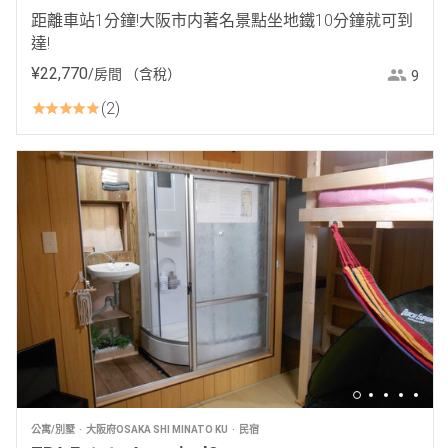
距離車站1分鐘!大阪市内著名景點坐地鐵10分鐘就可到
達!
¥
22
,
770
/房間
（含稅）
9
2
公寓/別墅
大阪府OSAKA SHI MINATO KU
民宿