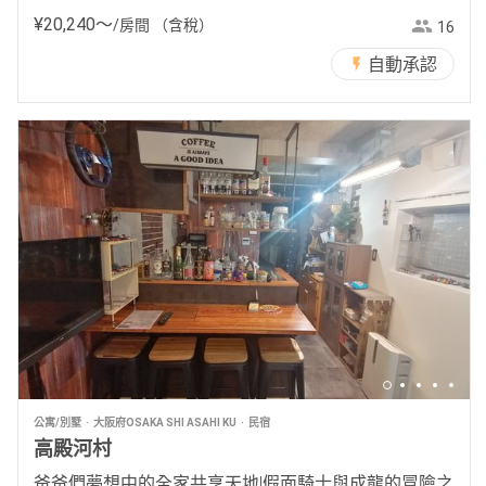
¥
20
,
240
〜
/房間
（含稅）
16
自動承認
公寓/別墅
大阪府OSAKA SHI ASAHI KU
民宿
高殿河村
爸爸們夢想中的全家共享天地!假面騎士與成龍的冒險之