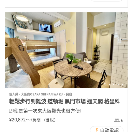
個人房
大阪府OSAKA SHI NANIWA KU
民宿
輕鬆步行到難波 道頓堀 黑門市場 通天閣 格里科
即使是第一次來大阪觀光也很方便!
¥
20
,
872
〜
/房間
（含稅）
6
自動承認