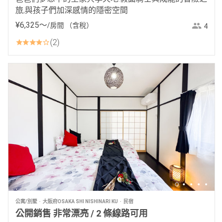
旅,與孩子們加深感情的隱密空間
¥
6
,
325
〜
/房間
（含稅）
4
2
公寓/別墅
大阪府OSAKA SHI NISHINARI KU
民宿
公開銷售 非常漂亮 / 2 條線路可用