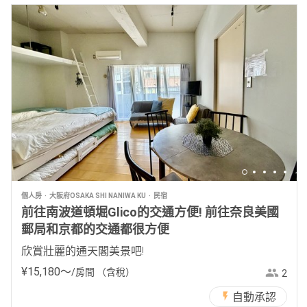
個人房
大阪府OSAKA SHI NANIWA KU
民宿
前往南波道頓堀Glico的交通方便! 前往奈良美國
郵局和京都的交通都很方便
欣賞壯麗的通天閣美景吧!
¥
15
,
180
〜
/房間
（含稅）
2
自動承認