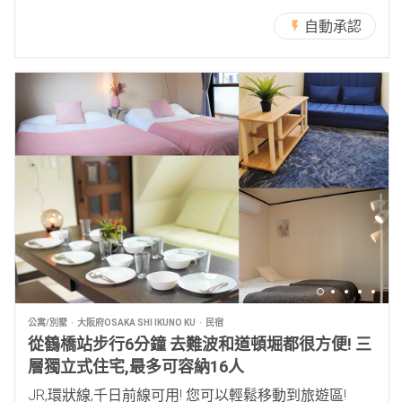
自動承認
公寓/別墅
大阪府OSAKA SHI IKUNO KU
民宿
從鶴橋站步行6分鐘 去難波和道頓堀都很方便! 三
層獨立式住宅,最多可容納16人
JR,環狀線,千日前線可用! 您可以輕鬆移動到旅遊區!