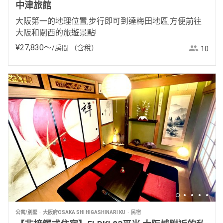
中津旅館
大阪第一的地理位置,步行即可到達梅田地區,方便前往
大阪和關西的旅遊景點!
¥
27
,
830
〜
/房間
（含稅）
10
公寓/別墅
大阪府OSAKA SHI HIGASHINARI KU
民宿