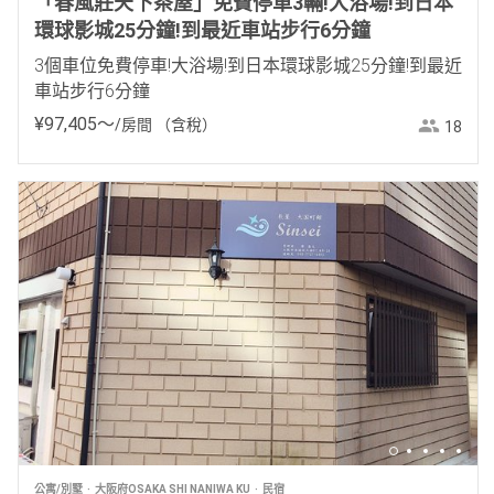
「春風莊天下茶屋」免費停車3輛!大浴場!到日本
環球影城25分鐘!到最近車站步行6分鐘
3個車位免費停車!大浴場!到日本環球影城25分鐘!到最近
車站步行6分鐘
¥
97
,
405
〜
/房間
（含稅）
18
公寓/別墅
大阪府OSAKA SHI NANIWA KU
民宿