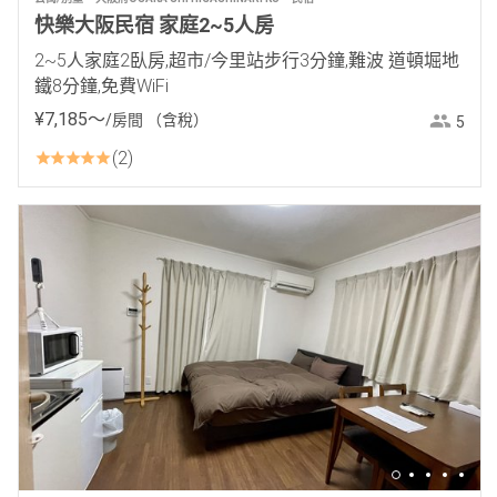
快樂大阪民宿 家庭2~5人房
2~5人家庭2臥房,超市/今里站步行3分鐘,難波 道頓堀地
鐵8分鐘,免費WiFi
¥
7
,
185
〜
/房間
（含稅）
5
2