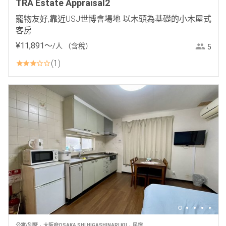
TRA Estate Appraisal2
寵物友好,靠近USJ世博會場地 以木頭為基礎的小木屋式
客房
¥
11
,
891
〜
/人
（含稅）
5
1
公寓/別墅
大阪府OSAKA SHI HIGASHINARI KU
民宿