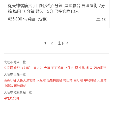
從天神橋筋六丁目站步行2分鐘! 屋頂露台 居酒屋街 2分
鐘 梅田 10分鐘 難波 15分 最多容納13人
¥
25
,
300
〜
/房間
（含稅）
13
1
2
往下 →
大阪市 地區一覽
立売堀
中津（北区）
島之內
大國
天下茶屋
上住吉
堺
生駒
和泉
河內長野
大阪市 車站一覽
南森町站
大阪天滿宮站
大阪站
阪急梅田站
梅田站
扇町站
中崎町站
天馬站
中津站
阿波座站
大阪市 推薦景點一覽
中之島公園