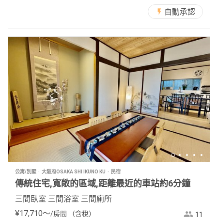
自動承認
公寓/別墅
大阪府OSAKA SHI IKUNO KU
民宿
傳統住宅,寬敞的區域,距離最近的車站約6分鐘
三間臥室 三間浴室 三間廁所
¥
17
,
710
〜
/房間
（含稅）
11