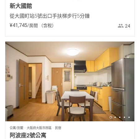
新大國館
從大國町站5號出口手扶梯步行5分鐘
¥
41
,
745
/房間
（含稅）
24
公寓/別墅
大阪府大阪市西區
民宿
阿波座2號公寓