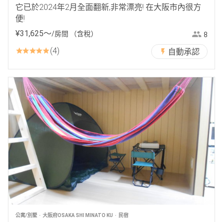
它已於2024年2月全面翻新,非常漂亮! 在大阪市內很方
便!
¥
31
,
625
〜
/房間
（含稅）
8
4
自動承認
公寓/別墅
大阪府OSAKA SHI MINATO KU
民宿