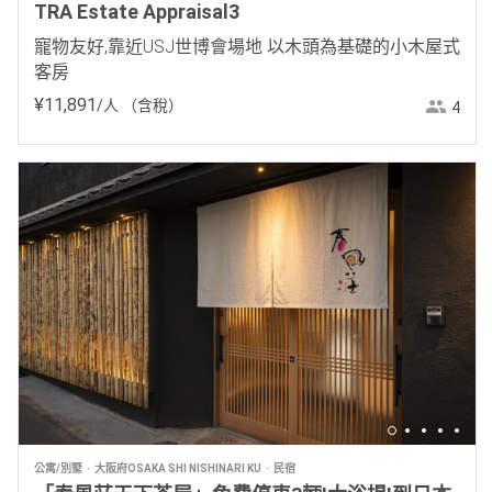
TRA Estate Appraisal3
寵物友好,靠近USJ世博會場地 以木頭為基礎的小木屋式
客房
¥
11
,
891
/人
（含稅）
4
公寓/別墅
大阪府OSAKA SHI NISHINARI KU
民宿