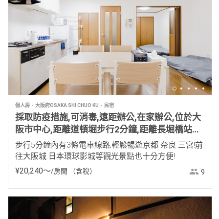
個人房
大阪府OSAKA SHI CHUO KU
民宿
採取防疫措施,可消毒,遠距辦公,在家辦公,位於大
阪市中心,距離道頓堀步行2分鐘,距離長堀橋站步
行4分鐘
步行5分鐘內有3條電車線路,輕鬆暢遊京都 奈良 三宮!前
往大阪城 日本環球影城等觀光景點也十分方便!
¥
20
,
240
〜
/房間
（含稅）
9