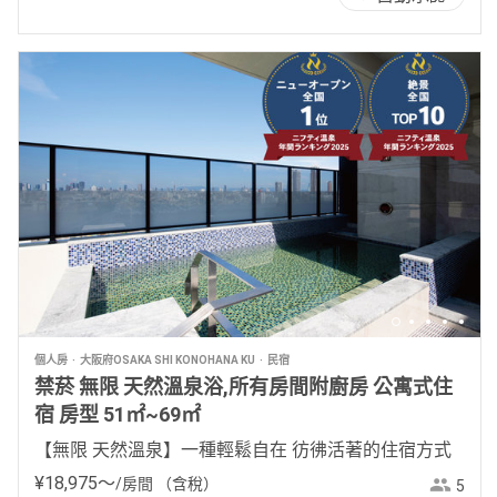
個人房
大阪府OSAKA SHI KONOHANA KU
民宿
禁菸 無限 天然溫泉浴,所有房間附廚房 公寓式住
宿 房型 51㎡~69㎡
【無限 天然溫泉】一種輕鬆自在 彷彿活著的住宿方式
¥
18
,
975
〜
/房間
（含稅）
5