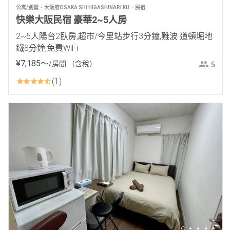
公寓/別墅
大阪府OSAKA SHI HIGASHINARI KU
民宿
快樂大阪民宿 豪華2~5人房
2~5人陽台2臥房,超市/今里站步行3分鐘,難波 道頓堀地
鐵8分鐘,免費WiFi
¥
7
,
185
〜
/房間
（含稅）
5
1