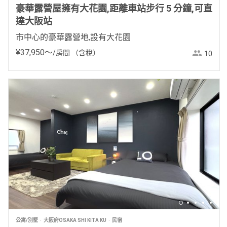
豪華露營屋擁有大花園,距離車站步行 5 分鐘,可直
達大阪站
市中心的豪華露營地,設有大花園
¥
37
,
950
〜
/房間
（含稅）
10
公寓/別墅
大阪府OSAKA SHI KITA KU
民宿