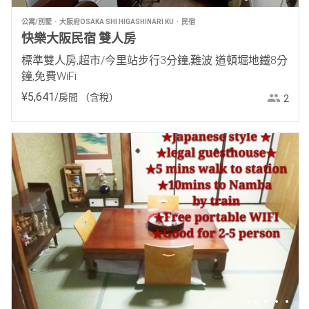
公寓/別墅
大阪府OSAKA SHI HIGASHINARI KU
民宿
快樂大阪民宿 雙人房
標準雙人房,超市/今里站步行3分鐘,難波 道頓堀地鐵8分
鐘,免費WiFi
¥
5
,
641
/房間
（含稅）
2