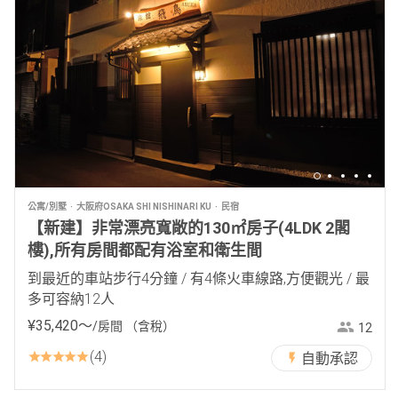
公寓/別墅
大阪府OSAKA SHI NISHINARI KU
民宿
【新建】非常漂亮寬敞的130㎡房子(4LDK 2閣
樓),所有房間都配有浴室和衛生間
到最近的車站步行4分鐘 / 有4條火車線路,方便觀光 / 最
多可容納12人
¥
35
,
420
〜
/房間
（含稅）
12
4
自動承認