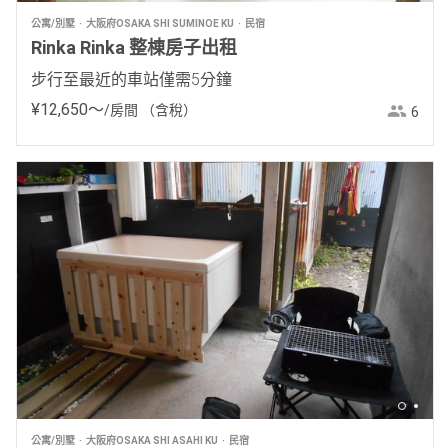
公寓/別墅
大阪府OSAKA SHI SUMINOE KU
民宿
Rinka Rinka 整棟房子出租
步行至最近的車站僅需5分鐘
¥
12
,
650
〜
/房間
（含稅）
6
公寓/別墅
大阪府OSAKA SHI ASAHI KU
民宿