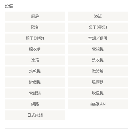
設備
廚房
浴缸
陽台
桌子(餐桌)
椅子(沙發)
空調／供暖
晾衣處
電視機
冰箱
洗衣機
烘乾機
微波爐
遊戲機
吸塵器
電飯鍋
吹風機
網路
無線LAN
日式床鋪