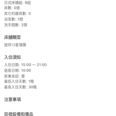
日式床鋪組
8
組
床數
0
張
其它的寢具數
0
浴室數
1
間
洗手間數
2
間
床舖類型
提供12套蒲團
入住須知
入住日期
15:00 〜 21:00
退房日期
10:00
房東承認
要
最低入住天數
1
晚
最長入住天數
30
晚
注意事項
民宿設備和備品