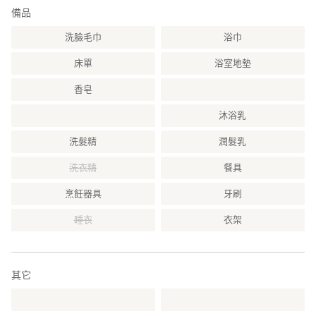
備品
洗臉毛巾
浴巾
床單
浴室地墊
香皂
沐浴乳
洗髮精
潤髮乳
洗衣精
餐具
烹飪器具
牙刷
睡衣
衣架
其它