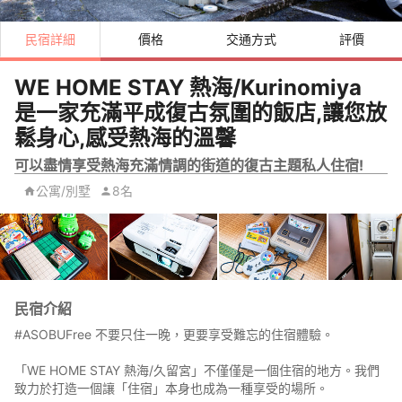
民宿詳細
價格
交通方式
評價
WE HOME STAY 熱海/Kurinomiya
是一家充滿平成復古氛圍的飯店,讓您放
鬆身心,感受熱海的溫馨
可以盡情享受熱海充滿情調的街道的復古主題私人住宿!
公寓/別墅
8名
民宿介紹
#ASOBUFree 不要只住一晚，更要享受難忘的住宿體驗。
「WE HOME STAY 熱海/久留宮」不僅僅是一個住宿的地方。我們
致力於打造一個讓「住宿」本身也成為一種享受的場所。