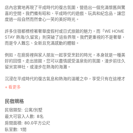
店內忠實地再現了平成時代的復古氛圍，營造出一個充滿懷舊與驚
喜的空間。我們備有昭和、平成時代的遊戲、玩具和紀念品，讓您
度過一段自然而然會心一笑的美好時光。
許多住宿都標榜著奢華度假村或日式旅館的魅力，而「WE HOME
STAY 熱海/久留宮」則突破了這些界限。我們更重視的不是奢華，
而是令人難忘、全新且充滿感動的體驗。
例如，在廚房裡與家人朋友一起享受烹飪的時光，本身就是一種美
好的回憶。走出旅館，您可以盡情感受溫泉街的氛圍，漫步前往久
留米宮神社，或漫步在熱海的海灘。
沉浸在平成時代的復古氣息和熱海的溫暖之中，享受只有在這裡才
能體驗到的特別時光。我們以「#ASOBU Freedom」為理念，提供
看更多
全新的住宿體驗。
民宿規格
民宿類型
公寓/別墅
最大可容入人數
8
名
房間面積
80.0
平方公尺
臥室數
1
間