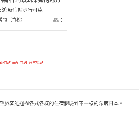
de 西新宿:可以玩桌遊的地方
桌遊!新宿站步行可達!
房間
（含稅）
3
新宿站
南新宿站
参宮橋站
，希望旅客能通過各式各樣的住宿體驗到不一樣的深度日本。