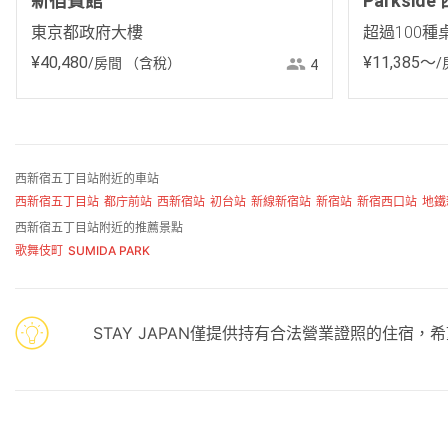
新宿賓館
Parksi
東京都政府大樓
超過100種
¥
40
,
480
¥
11
,
385
〜
/房間
（含稅）
/
4
西新宿五丁目站附近的車站
西新宿五丁目站
都庁前站
西新宿站
初台站
新線新宿站
新宿站
新宿西口站
地鐵
西新宿五丁目站附近的推薦景點
歌舞伎町
SUMIDA PARK
STAY JAPAN僅提供持有合法營業證照的住宿