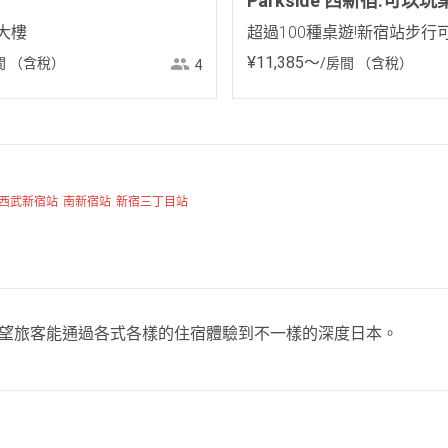
Parkside 西新宿:可以
大樓
超過100種桌遊!新宿站步行可
¥
11
,
385
〜
間
（含稅）
/房間
（含稅）
4
西武新宿站
南新宿站
新宿三丁目站
，希望旅客能通過各式各樣的住宿體驗到不一樣的深度日本。