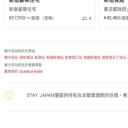
新宿豪華住宅
新宿賓館
新宿豪華住宅
東京都政府
¥
37
,
950
〜
¥
40
,
480
/房間
（含稅）
/房
4
都庁前站附近的車站
都庁前站
西新宿站
新宿站
新線新宿站
新宿西口站
地鐵新宿站
西新宿五丁目站
都庁前站附近的推薦景點
歌舞伎町
SUMIDA PARK
STAY JAPAN僅提供持有合法營業證照的住宿