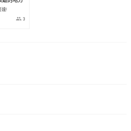
玩桌遊的地方
達!
3