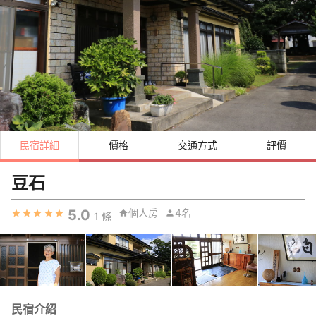
民宿詳細
價格
交通方式
評價
豆石
5.0
個人房
4名
1
條
民宿介紹