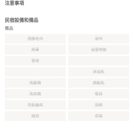
注意事項
民宿設備和備品
備品
洗臉毛巾
浴巾
床單
浴室地墊
香皂
沐浴乳
洗髮精
潤髮乳
洗衣精
餐具
烹飪器具
牙刷
睡衣
衣架