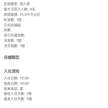
民宿類型
個人房
■您需要自己準備
最大可容入人數
4
名
方便做農活的服裝，運動鞋，毛巾，雨具，洗漱用品，睡衣等。
房間面積
15.0
平方公尺
健康保險証，您自身的必需品（藥品）
臥室數
1
間
日式床鋪組
■各個注意事項
床數
根據旅館業的法律，晚餐為共同製作，請事先知悉。
其它的寢具數
禁止吸菸者躺著吸菸。
浴室數
1
間
洗手間數
1
間
＊＊＊＊＊＊＊＊＊＊＊＊＊＊＊＊＊＊＊＊＊＊＊
如有不明之處，歡迎詢問。
＊＊＊＊＊＊＊＊＊＊＊＊＊＊＊＊＊＊＊＊＊＊＊
床舖類型
入住須知
入住日期
13:00
退房日期
10:00
房東承認
要
最低入住天數
1
晚
最長入住天數
5
晚