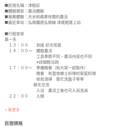
■民宿名稱：津輕莊
■體驗類型：農活體驗
■推薦體驗：大米和蘋果有關的農活
■最近車站：弘南鐵道弘南線 津尾輕尾上站
■行程安排
第一天
１３：００ 到達 初次見面
１４：００～ 體驗農活
工具季節不同，農活內容也不同
※詳細輕洽詢
１７：００～ 準備晚餐（和大家一起製作）
晚餐 有當地鄉土料理的家庭料理
收拾清掃 幫忙洗盤子等等
聊天交流
入浴 農活之後也可入浴洗澡
２２：００ 入睡
２日目
看更多
７：００～ 起床
早餐
民宿規格
９：００ 出發「HEBANA～」（告別的詞語）。