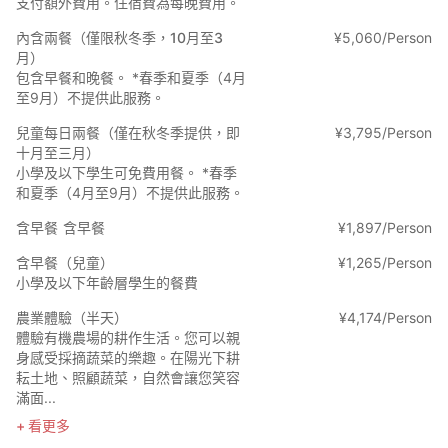
支付額外費用。住宿費為每晚費用。
這棟日式房屋已有22年歷史，我們希望您能感受到它散發出的氛圍
和舒適感。
內含兩餐（僅限秋冬季，10月至3
¥
5
,
060/Person
月）
●關於住宿
包含早餐和晚餐。 *春季和夏季（4月
- 衛浴（室內1間，室外1間）
至9月）不提供此服務。
- 浴室（浴室1間）
- 這是一間農家樂，房東與房東同住。
兒童每日兩餐（僅在秋冬季提供，即
¥
3
,
795/Person
- 共有兩間臥室。可容納家庭入住，最多可容納10人，非常適合大
十月至三月）
型團體入住。
小學及以下學生可免費用餐。 *春季
和夏季（4月至9月）不提供此服務。
●關於餐飲
此方案不含餐飲。如有需要，請選擇此選項。早餐將提供以有機蔬
含早餐
含早餐
¥
1
,
897/Person
菜為主的農家風味餐。晚餐請前往附近的餐廳用餐。由於這裡是旅
含早餐（兒童）
¥
1
,
265/Person
遊景點，許多餐廳關門較早，請提前確認。
小學及以下年齡層學生的餐費
●停車
農業體驗（半天）
¥
4
,
174/Person
每輛車1,000日元，現場現金支付。
體驗有機農場的耕作生活。您可以親
身感受採摘蔬菜的樂趣。在陽光下耕
耘土地、照顧蔬菜，自然會讓您笑容
滿面...
看更多