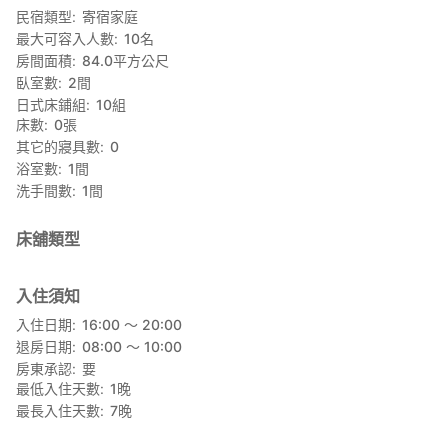
民宿類型
寄宿家庭
最大可容入人數
10
名
房間面積
84.0
平方公尺
臥室數
2
間
日式床鋪組
10
組
床數
0
張
其它的寢具數
0
浴室數
1
間
洗手間數
1
間
床舖類型
入住須知
入住日期
16:00 〜 20:00
退房日期
08:00 〜 10:00
房東承認
要
最低入住天數
1
晚
最長入住天數
7
晚