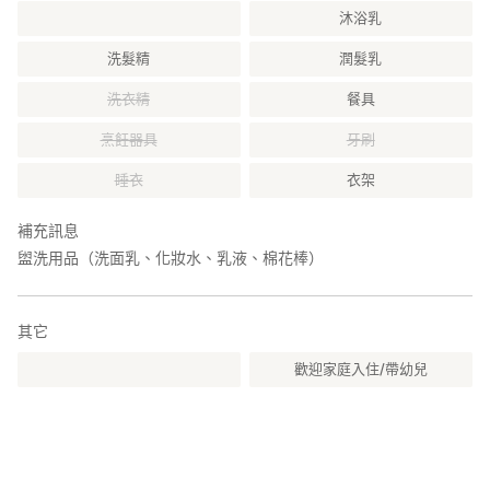
沐浴乳
洗髮精
潤髮乳
洗衣精
餐具
烹飪器具
牙刷
睡衣
衣架
補充訊息
盥洗用品（洗面乳、化妝水、乳液、棉花棒）
其它
歡迎家庭入住/帶幼兒