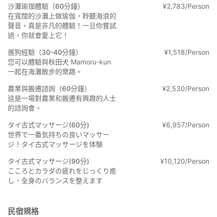
沙灘瑜珈體驗（60分鐘）
¥
2
,
783/Person
在寬闊的沙灘上做瑜伽，聆聽海浪的
聲音，真是非凡的體驗！一旦你嘗試
過，你就會愛上它！
遛狗經驗（30-40分鐘）
¥
1
,
518/Person
您可以體驗與秋田犬 Mamoru-kun
一起在海灘散步的樂趣。
農業與搬遷諮詢（60分鐘）
¥
2
,
530/Person
這是一場對農業和搬遷有興趣的人士
的諮詢會。
タイ古式マッサージ(60分)
¥
6
,
957/Person
世界で一番気持ちの良いマッサー
ジ！タイ古式マッサージを体験
タイ古式マッサージ(90分)
¥
10
,
120/Person
こころとカラダの疲れをじっくり癒
し、全身のバランスを整えます
民宿規格