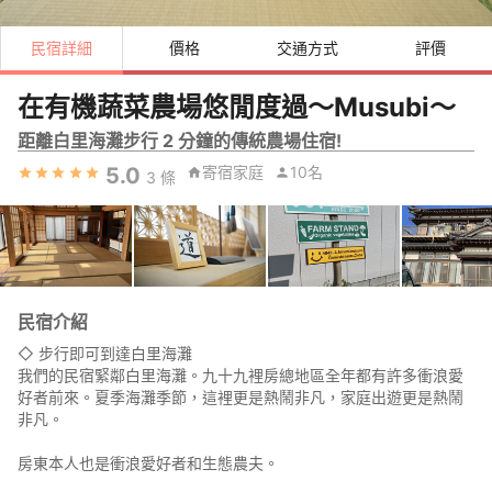
民宿詳細
價格
交通方式
評價
在有機蔬菜農場悠閒度過～Musubi～
距離白里海灘步行 2 分鐘的傳統農場住宿!
5.0
寄宿家庭
10名
3
條
民宿介紹
◇ 步行即可到達白里海灘
我們的民宿緊鄰白里海灘。九十九裡房總地區全年都有許多衝浪愛
好者前來。夏季海灘季節，這裡更是熱鬧非凡，家庭出遊更是熱鬧
非凡。
房東本人也是衝浪愛好者和生態農夫。