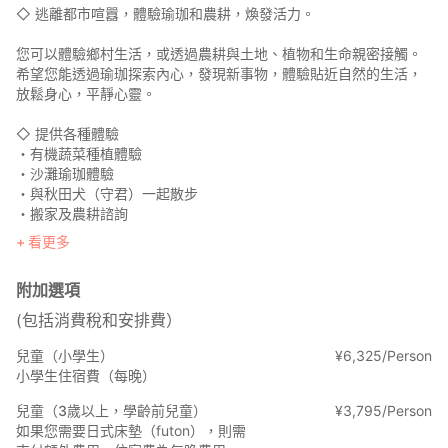
◇ 逃離都市喧囂，體驗瑜珈和農耕，煥發活力。
您可以體驗鄉村生活，或透過農耕與土地、植物和生命親密接觸。
希望您能透過瑜珈探索內心，發現新事物，體驗貼近自然的生活，
放鬆身心，平靜心靈。
◇ 提供各種體驗
・有機蔬菜種植體驗
・沙灘瑜珈體驗
・與秋田犬（守君）一起散步
・搬家及農耕諮詢
看更多
●關於房東
我和先生都出生在東京，也在這裡長大。我先生30多歲了。日復一
附加選項
日的工作讓我們身心俱疲，於是我們想…
“我不想每天為了工作而匆匆忙忙地吃飯…”
(包括消費稅和安排費）
從那時起，我決定​​將我的生活方式從「吃飯是為了工作」轉變為
「工作是為了吃飯」。
兒童（小學生）
¥
6
,
325/Person
從新冠疫情爆發前幾年，我們從埼玉縣川口市搬到大網白里市，到
小學生住宿費（每晚）
現在已經七年了。同時，我和先生開始種植有機蔬菜。
兒童（3歲以上，學齡前兒童）
¥
3
,
795/Person
2023年春天，我們終於開了夢想中的農舍。
如果您需要日式床墊（futon），則需
從踏進大門的那一刻起，我們兩個就愛上了這棟房子。