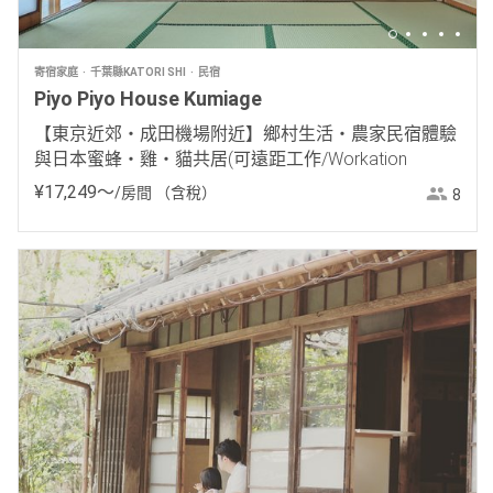
寄宿家庭
千葉縣KATORI SHI
民宿
Piyo Piyo House Kumiage
【東京近郊・成田機場附近】鄉村生活・農家民宿體驗
與日本蜜蜂・雞・貓共居(可遠距工作/Workation
¥
17
,
249
〜
/房間
（含稅）
8