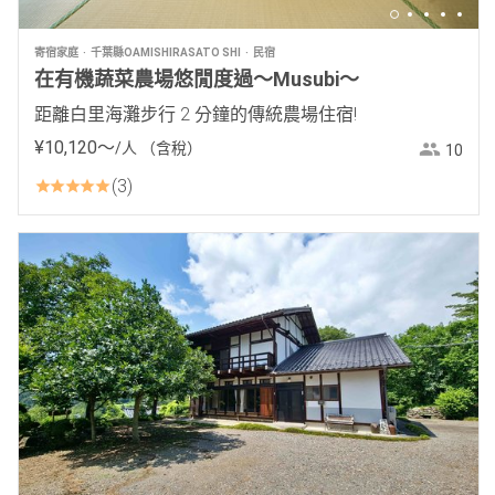
寄宿家庭
千葉縣OAMISHIRASATO SHI
民宿
在有機蔬菜農場悠閒度過～Musubi～
距離白里海灘步行 2 分鐘的傳統農場住宿!
¥
10
,
120
〜
/人
（含稅）
10
3