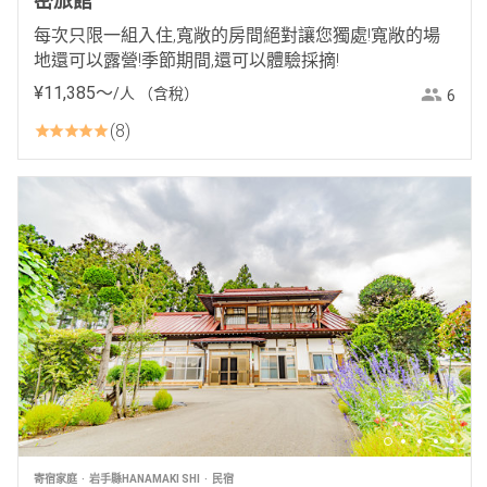
密旅館
每次只限一組入住,寬敞的房間絕對讓您獨處!寬敞的場
地還可以露營!季節期間,還可以體驗採摘!
¥
11
,
385
〜
/人
（含稅）
6
8
寄宿家庭
岩手縣HANAMAKI SHI
民宿