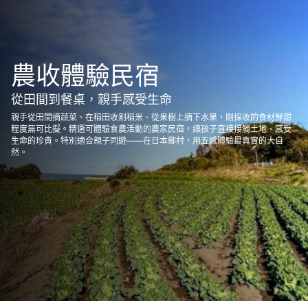
農收體驗民宿
從田間到餐桌，親手感受生命
親手從田間摘蔬菜、在稻田收割稻米、從果樹上摘下水果，剛採收的食材鮮甜
程度無可比擬。精選可體驗食農活動的農家民宿，讓孩子直接接觸土地、感受
生命的珍貴。特別適合親子同遊——在日本鄉村，用五感體驗最真實的大自
然。