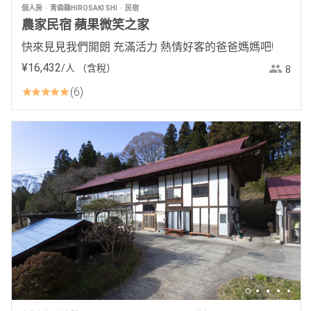
個人房
青森縣HIROSAKI SHI
民宿
農家民宿 蘋果微笑之家
快來見見我們開朗 充滿活力 熱情好客的爸爸媽媽吧!
¥
16
,
432
/人
（含稅）
8
6