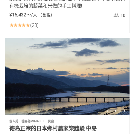
有機栽培的蔬菜和米做的手工料理!
¥
16
,
432
〜
/人
（含稅）
10
28
個人房
德島縣MIMA SHI
民宿
德島正宗的日本鄉村農家樂體驗 中島