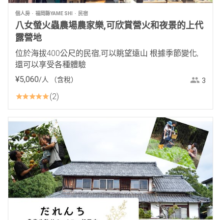
個人房
福岡縣YAME SHI
民宿
八女螢火蟲農場農家樂,可欣賞營火和夜景的上代
露營地
位於海拔400公尺的民宿,可以眺望遠山 根據季節變化,
還可以享受各種體驗
¥
5
,
060
/人
（含稅）
3
2