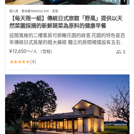
個人房
熊本縣YAMAGA SHI
民宿
【每天限一組】傳統日式旅館「野風」提供以天
然菜園採摘的新鮮蔬菜為原料的健康早餐
這間寬敞的二樓客房可俯瞰花園的綠意,花園的特色是百
年傳統日式房屋的粗大橫樑 獨立的房間裡還設有五右衛
門浴池和燃木爐
¥
12
,
650
〜
/人
（含稅）
5
4