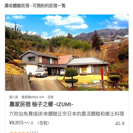
農收體驗民宿 -可預約的民宿一覧
個人房
德島縣MIMA SHI
民宿
農家民宿 柚子之鄉 -IZUMI-
穴吹站免費接送!來體驗正宗日本的農活體驗和鄉土料理
¥
8
,
855
〜
/人
（含稅）
8