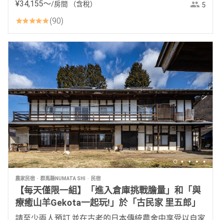
¥
34
,
155
〜
/房間
（含稅）
5
90
農家民宿
群馬縣NUMATA SHI
民宿
【每天僅限一組】「進入倉庫挑戰膽量」和「與
療癒山羊Gekota一起玩!」於「古民家 里五郎」
請至少兩人預訂,並在古老的日本傳統農舍中享受以自家