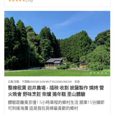
16
公寓/別墅
千葉縣CHOSEI GUN MUTSUZAWA MACHI
民宿
整棟租賃 岩井農場 - 插秧 收割 披薩製作 燒烤 營
火晚會 野味烹飪 柴爐 搗年糕 里山體驗
體驗距離東京僅1.5小時車程的鄉村生活 開車15分鐘即
可到達海灘 這是我在房總最喜歡的鄉村