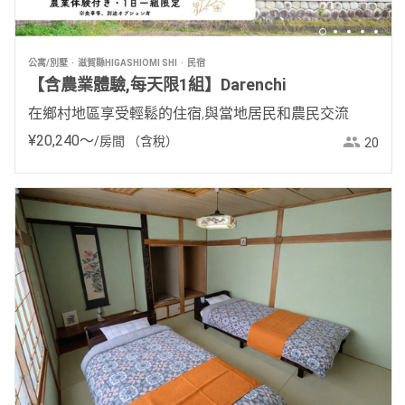
公寓/別墅
滋賀縣HIGASHIOMI SHI
民宿
【含農業體驗,每天限1組】Darenchi
在鄉村地區享受輕鬆的住宿,與當地居民和農民交流
¥
20
,
240
〜
/房間
（含稅）
20