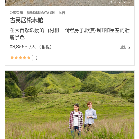
公寓/別墅
群馬縣NUMATA SHI
民宿
古民居松木館
在大自然環繞的山村租一間老房子,欣賞梯田和星空的壯
麗景色
¥
8
,
855
〜
/人
（含稅）
6
1