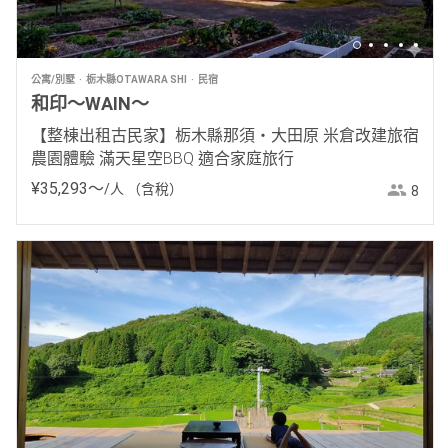
公寓/別墅
栃木縣OTAWARA SHI
民宿
和印〜WAIN〜
【整棟出租古民家】栃木縣那須・大田原 米倉改建旅宿
農園體驗 滿天星空BBQ 適合家庭旅行
¥
35
,
293
〜
/人
（含稅）
8