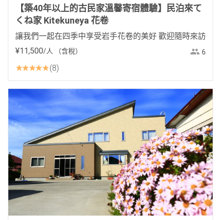
【築40年以上的古民家溫馨寄宿體驗】民泊來て
くね家 Kitekuneya 花卷
讓我們一起在四季中享受岩手花卷的美好 歡迎隨時來訪
¥
11
,
500
/人
（含稅）
6
8