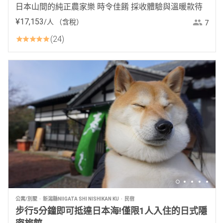
日本山間的純正農家樂 時令佳餚 採收體驗與溫暖款待
¥
17
,
153
/人
（含稅）
7
24
公寓/別墅
新潟縣NIIGATA SHI NISHIKAN KU
民宿
步行5分鐘即可抵達日本海!僅限1人入住的日式隱