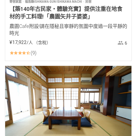
寄宿家庭
福島縣ISHIKAWA GUN ISHIKAWA MACHI
民宿
【築140年古民家・體驗充實】提供注重在地食
材的手工料理!「農園矢井子婆婆」
農園Cafe附設!請在隱秘且寧靜的氛圍中度過一段平靜的
時光
¥
17
,
922
/人
（含稅）
6
9