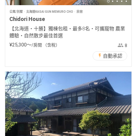
公寓/別墅
北海道KASAI GUN MEMURO CHO
民宿
Chidori House
【北海道・十勝】獨棟包租・最多8名・可攜寵物 農業
體驗・自然散步最佳首選
¥
25
,
300
〜
/房間
（含稅）
8
自動承認