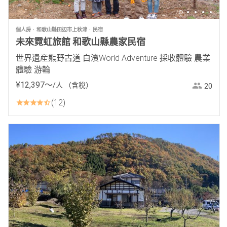
個人房
和歌山縣田辺市上秋津
民宿
未來霓虹旅館 和歌山縣農家民宿
世界遺産熊野古道 白濱World Adventure 採收體驗 農業
體驗 游輪
¥
12
,
397
〜
/人
（含稅）
20
12