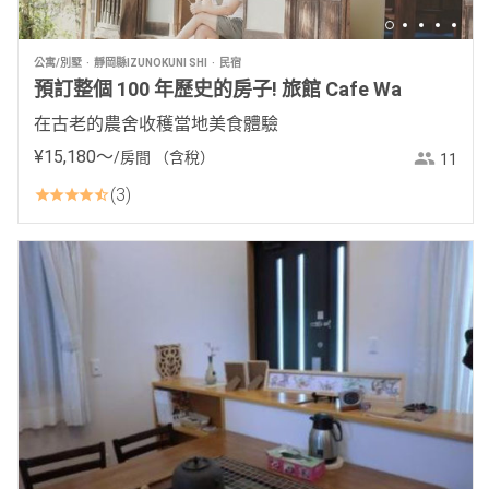
公寓/別墅
靜岡縣IZUNOKUNI SHI
民宿
預訂整個 100 年歷史的房子! 旅館 Cafe Wa
在古老的農舍收穫當地美食體驗
¥
15
,
180
〜
/房間
（含稅）
11
3