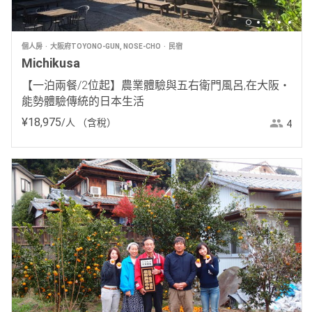
個人房
大阪府TOYONO-GUN, NOSE-CHO
民宿
Michikusa
【一泊兩餐/2位起】農業體驗與五右衛門風呂,在大阪・
能勢體驗傳統的日本生活
¥
18
,
975
/人
（含稅）
4