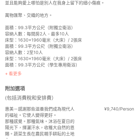
並且能夠愛上哪怕是別人在我身上留下的細小傷痕。
萬物匯聚、交織的地方。
面積：99.3平方公尺（附獨立衛浴）
容納人數：每間房2人 - 最多10人
床型：1630×1960毫米（大床）/ 2張床
面積：99.3平方公尺（附獨立衛浴）
容納人數：2至10人
床型：1630×1960毫米（大床）/ 2張床
面積：99.3平方公尺（學生專用衛浴）
看更多
人數限制：2至10人
附加選項
樓層：1630×1960（標準皇后樓層）2張
(包括消費稅和安排費）
惠美－感謝那些滋養我們成為現代人
¥
9
,
740/Person
的福祉。它使人變得更好。
那種感覺。那種氣味。沐浴在夏日的
陽光下，揮灑汗水，收穫大自然的恩
賜。蔬菜生長在農民親手耕耘的土地