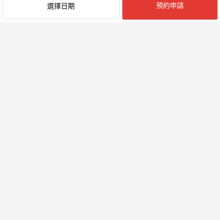
預約申請
選擇日期
最近閱覽的民宿
附近的地區
山部
宇陀
奈良