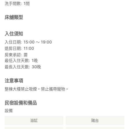
洗手間數
1
間
床舖類型
入住須知
入住日期
15:00 〜 19:00
退房日期
11:00
房東承認
要
最低入住天數
1
晚
最長入住天數
30
晚
注意事項
整棟大樓禁止吸煙。禁止攜帶寵物。
民宿設備和備品
設備
浴缸
陽台