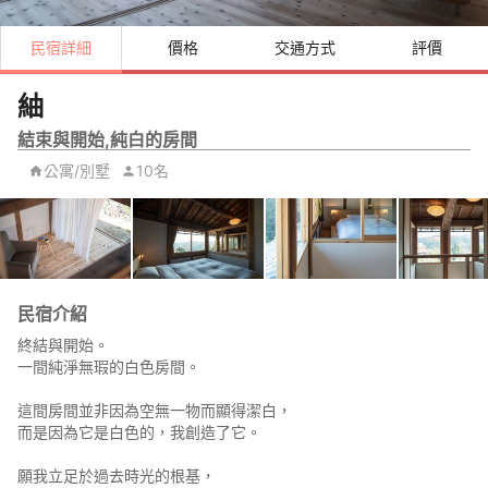
民宿詳細
價格
交通方式
評價
紬
結束與開始,純白的房間
公寓/別墅
10名
民宿介紹
終結與開始。
一間純淨無瑕的白色房間。
這間房間並非因為空無一物而顯得潔白，
而是因為它是白色的，我創造了它。
願我立足於過去時光的根基，