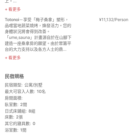
上。...
看更多
Totonoi－享受「梅子桑拿」塑形，
¥
11
,
132/Person
品嚐當地蔬菜燒烤，煥發活力。您的
身體狀況將會得到改善。
「ume,sauna」計畫源自於在山腳下
建造一座桑拿房的願望。由於眾籌平
台的大力支持以及各方人士的鼎...
看更多
民宿規格
民宿類型
公寓/別墅
最大可容入人數
10
名
房間面積
臥室數
2
間
日式床鋪組
8
組
床數
2
張
其它的寢具數
0
浴室數
1
間