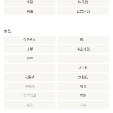
冰箱
吹風機
網路
日式床鋪
備品
洗臉毛巾
浴巾
床單
浴室地墊
香皂
沐浴乳
洗髮精
潤髮乳
洗衣精
餐具
烹飪器具
牙刷
睡衣
衣架