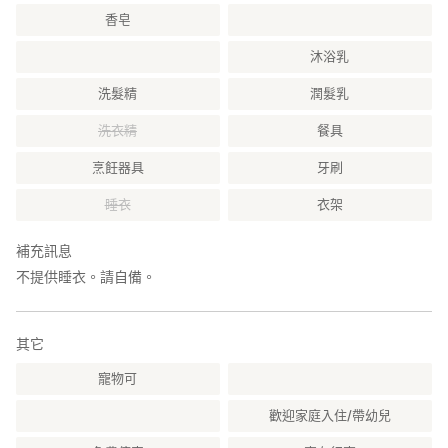
香皂
沐浴乳
洗髮精
潤髮乳
洗衣精
餐具
烹飪器具
牙刷
睡衣
衣架
補充訊息
不提供睡衣。請自備。
其它
寵物可
歡迎家庭入住/帶幼兒