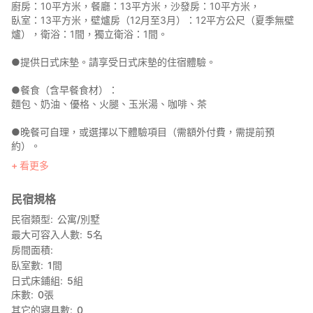
廚房：10平方米，餐廳：13平方米，沙發房：10平方米，
臥室：13平方米，壁爐房（12月至3月）：12平方公尺（夏季無壁
爐），衛浴：1間，獨立衛浴：1間。
●提供日式床墊。請享受日式床墊的住宿體驗。
●餐食（含早餐食材）：
麵包、奶油、優格、火腿、玉米湯、咖啡、茶
●晚餐可自理，或選擇以下體驗項目（需額外付費，需提前預
約）。
體驗菜單：
看更多
夏季提供戶外燒烤和素麵；冬季提供牡蠣、炭火烤肉和蔬菜；冬季
提供柴火爐煮飯。
民宿規格
●日本國民請透過此連結申請。
民宿類型
公寓/別墅
https://stayjapan.com/area/okayama/bizen/pr/12278
最大可容入人數
5
名
房間面積
臥室數
1
間
日式床鋪組
5
組
床數
0
張
其它的寢具數
0