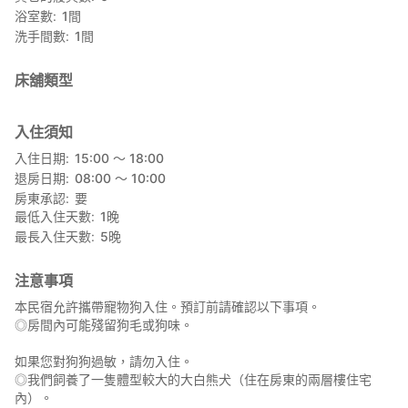
浴室數
1
間
洗手間數
1
間
床舖類型
入住須知
入住日期
15:00 〜 18:00
退房日期
08:00 〜 10:00
房東承認
要
最低入住天數
1
晚
最長入住天數
5
晚
注意事項
本民宿允許攜帶寵物狗入住。預訂前請確認以下事項。
◎房間內可能殘留狗毛或狗味。
如果您對狗狗過敏，請勿入住。
◎我們飼養了一隻體型較大的大白熊犬（住在房東的兩層樓住宅
內）。