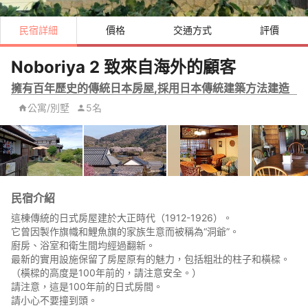
民宿詳細
價格
交通方式
評價
Noboriya 2 致來自海外的顧客
擁有百年歷史的傳統日本房屋,採用日本傳統建築方法建造
公寓/別墅
5名
民宿介紹
這棟傳統的日式房屋建於大正時代（1912-1926）。
它曾因製作旗幟和鯉魚旗的家族生意而被稱為“洞爺”。
廚房、浴室和衛生間均經過翻新。
最新的實用設施保留了房屋原有的魅力，包括粗壯的柱子和橫樑。
（橫樑的高度是100年前的，請注意安全。）
請注意，這是100年前的日式房間。
請小心不要撞到頭。