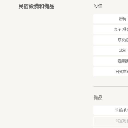
設備
民宿設備和備品
廚房
桌子(餐
晾衣
冰箱
吸塵
日式床
備品
洗臉毛
浴室地