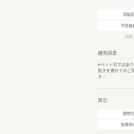
潤髮
烹飪器
衣架
補充訊息
※ペット可ではあ
型犬を連れてのご
す。
其它
寵物
免費停