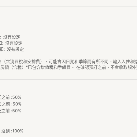
定
費
扣
沒有設定
扣
沒有設定
扣
沒有設定
格（含消費稅和安排費），可能會因日期和季節而有所不同。輸入入住和
"房價（含稅）"已包含增值稅和手續費。 在確認預訂之前，不會收取額外
之前 :
50%
之前 :
50%
之前 :
50%
沒到 :
100%