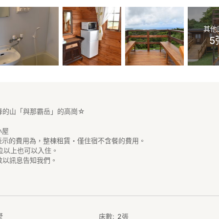
其他
5
峰的山「與那霸岳」的高崗☆
小屋
表示的費用為，整棟租賃・僅住宿不含餐的費用。
位以上也可以入住。
以訊息告知我們。
可協助準備晚餐！款待鄉村料理♪
0日幣～(※最慢請於住宿3天前與屋主聯絡)
材！
***********************************************************
墅
床數
2
張
薦參考以下民宿↓