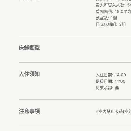
最大可容入人數
5
https://stayjapan
房間面積
18.0
平
*****************
臥室數
1
間
■周邊設施
日式床鋪組
3
組
・國頭村森林公園(
・山原森林的玩具美
【前往民宿的交通
床舖類型
沖繩縣國頭郡國頭村奥
(地圖編碼) 485 833
●搭乘計程車或開
入住須知
入住日期
14:00
自那霸機場往南行駛
退房日期
11:00
路口)左轉→往豊見
車、往國道58號線
房東承認
要
小屋」的招牌後右
注意事項
※室内禁止吸菸(室