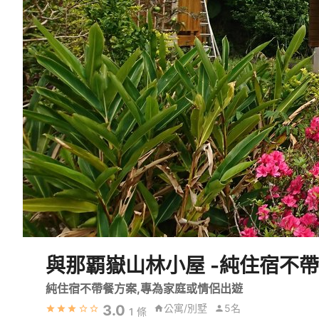
與那覇嶽山林小屋 -純住宿不帶
純住宿不帶餐方案,專為家庭或情侶出遊
3.0
公寓/別墅
5名
1
條