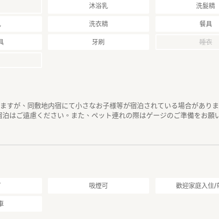
沐浴乳
洗髮精
乳
洗衣精
餐具
具
牙刷
睡衣
りますが、同敷地内宿にて小さなお子様等が宿泊されている場合があり
宿泊はご遠慮ください。また、ペット連れの際はゲージのご準備をお願
可
吸煙可
歡迎家庭入住/
車