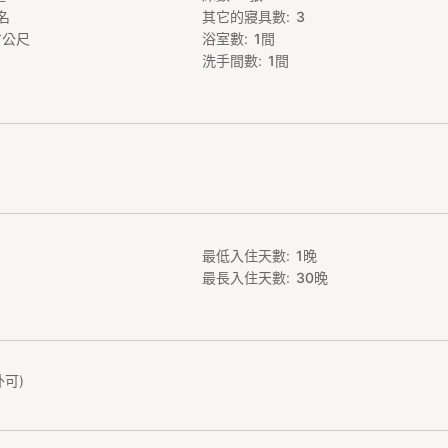
名
其它的寢具數
3
.com/rooms/1832
方公尺
浴室數
1
間
***********************************************************
洗手間數
1
間
5分鐘車程)
術館(4分鐘車程)
方式】
間2040-101
 061*41
車者（自那霸機場約2小時車程）
最低入住天數
1
晚
，往縣道231號線前進並於安次嶺(十字路口)右轉→進入國道331號線
最長入住天數
30
晚
城東道路/那霸機場汽車道(免費區間)前進並進入西原JCT→(約40分鐘)→
前進→於奥間(十字路口)右轉→於200ｍ處右轉→順著道路行駛，看到「
轉
外可)