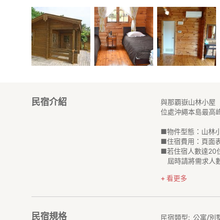
民宿介紹
與那覇嶽山林小屋
位處沖繩本島最高
■物件型態：山林
■住宿費用：頁面
■若住宿人數達20
屆時請將需求人數
■若有事先聯絡，
看更多
費用１位 2,00
■免費出借BBQ器
*****************
民宿規格
民宿類型
公寓/別
↓若團體入住，推