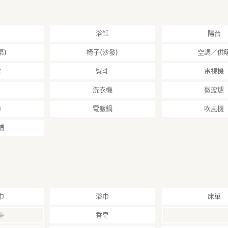
浴缸
陽台
桌)
椅子(沙發)
空調／供
處
熨斗
電視機
洗衣機
微波爐
器
電飯鍋
吹風機
鋪
巾
浴巾
床單
墊
香皂