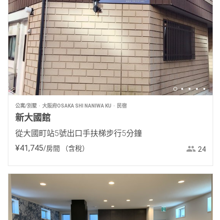
公寓/別墅
大阪府OSAKA SHI NANIWA KU
民宿
新大國館
從大國町站5號出口手扶梯步行5分鐘
¥
41
,
745
/房間
（含稅）
24