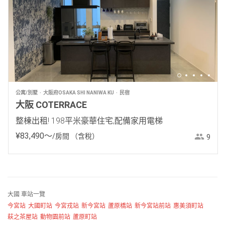
公寓/別墅
大阪府OSAKA SHI NANIWA KU
民宿
大阪 COTERRACE
整棟出租! 198平米豪華住宅,配備家用電梯
¥
83
,
490
〜
/房間
（含稅）
9
大國 車站一覽
今宮站
大國町站
今宮戎站
新今宮站
蘆原橋站
新今宮站前站
惠美須町站
萩之茶屋站
動物園前站
蘆原町站