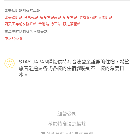
惠美須町站附近的車站
惠美須町站
今宮戎站
新今宮站前站
新今宮站
動物園前站
大國町站
四天王寺前夕陽丘站
今池站
今宮站
萩之茶屋站
惠美須町站附近的推薦景點
中之島公園
STAY JAPAN僅提供持有合法營業證照的住宿，希望
旅客能通過各式各樣的住宿體驗到不一樣的深度日
本。
經營公司
基於特商法之備註
有關會員個人信息的申明