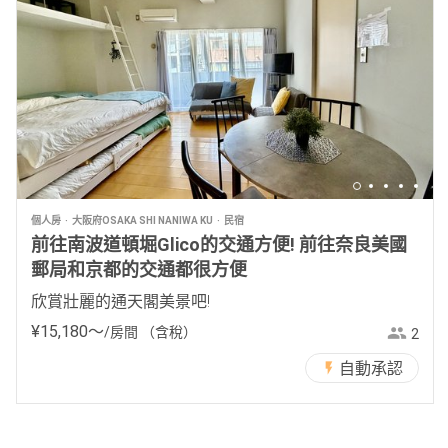
個人房
大阪府OSAKA SHI NANIWA KU
民宿
前往南波道頓堀Glico的交通方便! 前往奈良美國
郵局和京都的交通都很方便
欣賞壯麗的通天閣美景吧!
¥
15
,
180
〜
/房間
（含稅）
2
自動承認