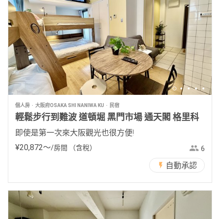
個人房
大阪府OSAKA SHI NANIWA KU
民宿
輕鬆步行到難波 道頓堀 黑門市場 通天閣 格里科
即使是第一次來大阪觀光也很方便!
¥
20
,
872
〜
/房間
（含稅）
6
自動承認