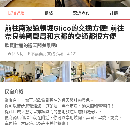
民宿詳細
價格
交通方式
評價
前往南波道頓堀Glico的交通方便! 前往
奈良美國郵局和京都的交通都很方便
欣賞壯麗的通天閣美景吧!
個人房
不需要房東的承認
2名
民宿介紹
從陽台上，你可以欣賞到著名的通天閣壯麗景色。
你可以徒步遊覽難波、道頓堀、黑門市場、通天閣和電電町！
從此區域，您可以穿越熱門的當地旅遊區前往觀光區。
便利商店和超市就在附近，你可以享用燒肉、壽司、串燒、燒鳥、
章魚燒、大阪燒以及許多其他餐廳！