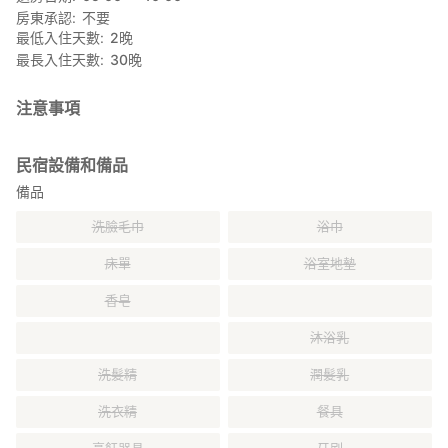
房東承認
不要
最低入住天數
2
晚
最長入住天數
30
晚
注意事項
民宿設備和備品
備品
洗臉毛巾
浴巾
床單
浴室地墊
香皂
沐浴乳
洗髮精
潤髮乳
洗衣精
餐具
烹飪器具
牙刷