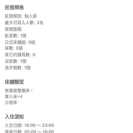
民宿規格
民宿類型
個人房
最大可容入人數
2
名
房間面積
臥室數
1
間
日式床鋪組
0
組
床數
0
張
其它的寢具數
0
浴室數
1
間
洗手間數
1
間
床舖類型
有兩張雙層床。
單人床×4
沙發床
入住須知
入住日期
16:00 〜 23:00
退房日期
05:00 〜 10:00