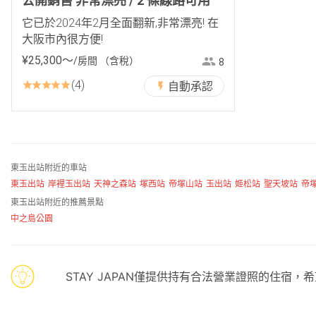
公開銷售 非常漂亮 / 2 條線路可用
它已於2024年2月全面翻新,非常漂亮! 在
大阪市內很方便!
¥
25
,
300
〜
/房間
（含稅）
8
4
自動承認
東玉出站附近的車站
東玉出站
岸裡玉出站
天神之森站
塚西站
帝塚山站
玉出站
姬松站
聖天坡站
帝
東玉出站附近的推薦景點
中之島公園
STAY JAPAN僅提供持有合法營業證照的住宿