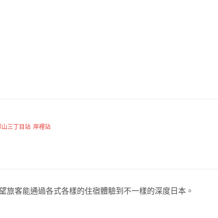
塚山三丁目站
岸裡站
，希望旅客能通過各式各樣的住宿體驗到不一樣的深度日本。