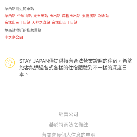
塚西站附近的車站
塚西站
帝塚山站
東玉出站
玉出站
岸裡玉出站
東粉濱站
粉浜站
帝塚山三丁目站
天神之森站
帝塚山四丁目站
塚西站附近的推薦景點
中之島公園
STAY JAPAN僅提供持有合法營業證照的住宿，希望
旅客能通過各式各樣的住宿體驗到不一樣的深度日
本。
經營公司
基於特商法之備註
有關會員個人信息的申明