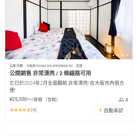
公寓/別墅
大阪府OSAKA SHI NISHINARI KU
民宿
公開銷售 非常漂亮 / 2 條線路可用
它已於2024年2月全面翻新,非常漂亮! 在大阪市內很方
便!
¥
25
,
300
〜
/房間
（含稅）
8
4
自動承認