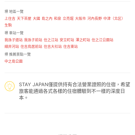
堺 地區一覽
上住吉
天下茶屋
大國
島之內
和泉
立売堀
大阪市
河內長野
中津（北区）
生駒
堺 車站一覽
我孫子道站
我孫子前站
住之江站
安立町站
澤之町站
住之江公園站
細井河站
住吉鳥居前站
住吉大社站
住吉東站
堺 推薦景點一覽
中之島公園
STAY JAPAN僅提供持有合法營業證照的住宿，希望
旅客能通過各式各樣的住宿體驗到不一樣的深度日
本。