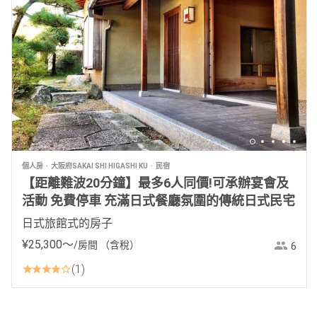
個人房
大阪府SAKAI SHI HIGASHI KU
民宿
【距離難波20分鐘】最多6人同價!可承辦宴會及
活動 免費停車 充滿日式餐廳氛圍的傳統日式民宅
日式旅館式的房子
¥
25
,
300
〜
/房間
（含稅）
6
1