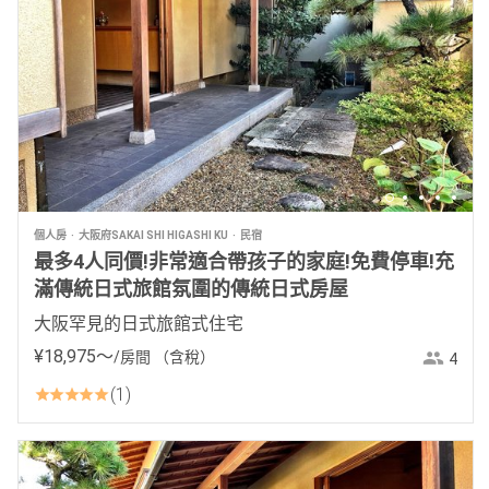
個人房
大阪府SAKAI SHI HIGASHI KU
民宿
最多4人同價!非常適合帶孩子的家庭!免費停車!充
滿傳統日式旅館氛圍的傳統日式房屋
大阪罕見的日式旅館式住宅
¥
18
,
975
〜
/房間
（含稅）
4
1