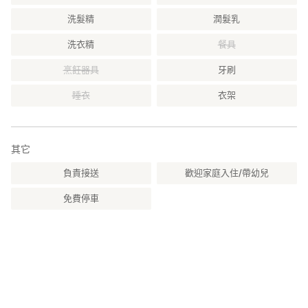
・大步危慶典活動。（每年5月）
・祖谷平家祭（每年10月）
洗髮精
潤髮乳
【交通】
洗衣精
餐具
電車
烹飪器具
牙刷
・土讚線大步危站下車，走路約30分。
・往KATURA橋方面途中有看板。往吾橋，有瀨方面途中有兩個山
睡衣
衣架
洞。第二個山洞出來後300公尺左右會有標示。
開車
・德島道井川池田，高知道大豐交流道起約40分。
其它
_________________________________________________________________
民宿類型：民宿，體驗之民宿，五右衛門民宿
負責接送
歡迎家庭入住/帶幼兒
免費停車