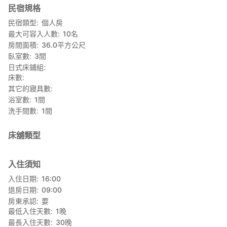
民宿規格
有準備一晚含早晚餐的方案7000日元（含稅），有興趣的訪客請聯
絡。
民宿類型
個人房
・用當季的食材，新鮮又好吃。餐點是民宿做的蔬菜農村料理。
最大可容入人數
10
名
・已經開始山豬肉料理。天然的山豬肉。
房間面積
36.0
平方公尺
・想要烤肉的可以自行準備烤肉材料。大步危站周邊有酒店和超
臥室數
3
間
商。
日式床鋪組
・備有烤肉道具，炭出租，費用3500日元。
床數
□關於小孩住宿
其它的寢具數
不需要餐點，寢具的嬰幼兒是免費的。其他的情況是和大人一樣的
浴室數
1
間
費用。
洗手間數
1
間
□接送：請洽詢。
□停車場：免費停車場有5個，需要預約。
床舖類型
【體驗】
整年均可的體驗
●使用石臼擣蕎麥粉，做蕎麥麵。
入住須知
●挖芋頭體驗。
入住日期
16:00
●做柚子醋體驗。
退房日期
09:00
●早晨的雲海體驗。
房東承認
要
●五右衛門浴缸體驗。
最低入住天數
1
晚
依季節才能體驗
最長入住天數
30
晚
●採茶。