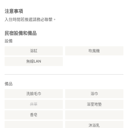
●蔬菜的收穫。
●挖芋頭．
注意事項
●酸橘子，柚子的收穫。
入住時間若推遲請務必聯繫。
●看雲海。
【周邊情報】
民宿設備和備品
・大步危峽約10分。
設備
因吉野川的急流而形成的峽谷，走到大步危峽峽谷也不危險，走到
小步危峽峽谷也不會危險。
浴缸
吹風機
這邊的地點名稱因為地形危險所以才取的。
・祖谷溪的急流所形成的斷岩殘壁接連不斷，有許多平家的後代傳
無線LAN
說流傳著。
・在途中往祖谷溪下望便會看見小便岩，在這個岩石上有個小便小
僧。
・日本三大秘境祖谷KAZURA大橋：約30分
備品
離水面約14公尺高使用SIRAKUCHI葛根編作的吊橋。
洗臉毛巾
浴巾
只要走路就會搖晃，感覺非常恐怖。
・吉野川朔溪衝浪會場：約30分。
床單
浴室地墊
・黑澤濕原：約60分。
・國家公園劍山：約120分。
香皂
【周邊祭典】
沐浴乳