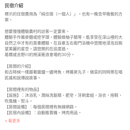
民宿介紹
標示的住宿費用為「純住宿（一個人）」。也有一晚含早晚餐的方
案。
想要慢慢體驗農村的訪客一定要來。
體驗手作蕎麥麵或挖芋頭，體驗做柚子醋等。能享受在深山裡的大
自然之中才有的貴重體驗。在自豪五右衛門浴桶中悠閒地浸泡且眺
望美麗的星空。請悠閒的在這度過。
葛橋或吉野川的朔溪衝浪會場約30分。
【房間的介紹】
和古時候一樣圍著圍爐一邊烤魚，烤蕎麥丸子，做菜的同時樂在唱
民謠和說傳說故事。
【房間裡有的物品】
【設施】：沐浴乳，潤絲洗髮精，肥皂，牙刷套組，浴衣，拖鞋，
吹風機，熨斗。
【房間設備】：每個房間裡有無線網路。
【民宿內設備】：自動販賣機，烤肉用品。
看更多
【關於民宿】
關於用餐