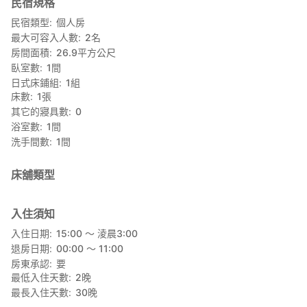
民宿規格
・毛巾
・牙刷
民宿類型
個人房
・洗髮精/潤絲精/沐浴乳
最大可容入人數
2
名
房間面積
26.9
平方公尺
【周遭店家】
臥室數
1
間
・ 距離Daily Yamazaki便利商店約為180m
日式床鋪組
1
組
（最近的便利商店）
床數
1
張
・距離7-11約為350m
其它的寢具數
0
(在與最近車站的中間點)
浴室數
1
間
・距離小超市約為385m
洗手間數
1
間
・距離Smile藥妝店約為550m
（從池上站只需步行30秒）
床舖類型
入住須知
入住日期
15:00 〜 淩晨3:00
退房日期
00:00 〜 11:00
房東承認
要
最低入住天數
2
晚
最長入住天數
30
晚