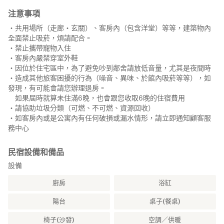
注意事項
・共用場所（走廊・玄關）、客房內（包含洋堂）等等，建築物內
全面禁止吸菸，煩請配合。
・禁止攜帶寵物入住
・客房內嚴禁穿室外鞋
・因位於住宅區中，為了避免吵到鄰舍請放低音量，尤其是夜間時
・造成其他旅客困擾的行為（噪音、異味、於館內吸菸等等），如
發現，有可能會請您辦理退房。
如果屆時就算未住滿6晚，也會跟您收取6晚的住宿費用
・請協助垃圾分類（可燃、不可燃、資源回收）
・如客房內或是公寓內有任何破損或漏水情形，請立即通知顧客服
務中心
民宿設備和備品
設備
廚房
浴缸
陽台
桌子(餐桌)
椅子(沙發)
空調／供暖