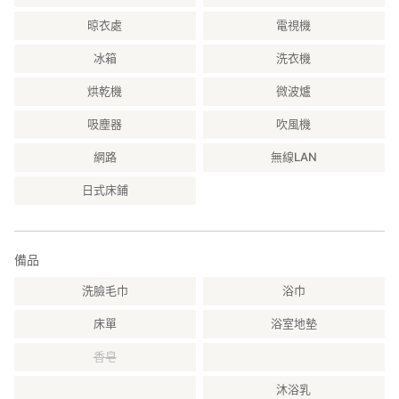
晾衣處
電視機
冰箱
洗衣機
烘乾機
微波爐
吸塵器
吹風機
網路
無線LAN
日式床鋪
備品
洗臉毛巾
浴巾
床單
浴室地墊
香皂
沐浴乳