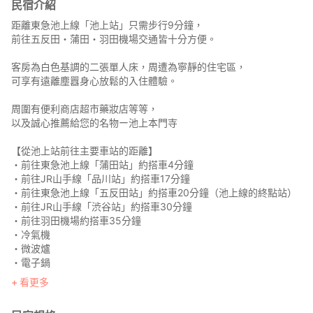
民宿介紹
距離東急池上線「池上站」只需步行9分鐘，
前往五反田・蒲田・羽田機場交通皆十分方便。
客房為白色基調的二張單人床，周遭為寧靜的住宅區，
可享有遠離塵囂身心放鬆的入住體驗。
周圍有便利商店超市藥妝店等等，
以及誠心推薦給您的名物ー池上本門寺
【從池上站前往主要車站的距離】
・前往東急池上線「蒲田站」約搭車4分鐘
・前往JR山手線「品川站」約搭車17分鐘
・前往東急池上線「五反田站」約搭車20分鐘（池上線的終點站）
・前往JR山手線「渋谷站」約搭車30分鐘
・前往羽田機場約搭車35分鐘
・冷氣機
・微波爐
・電子鍋
・廚具
看更多
・吹風機
・浴巾